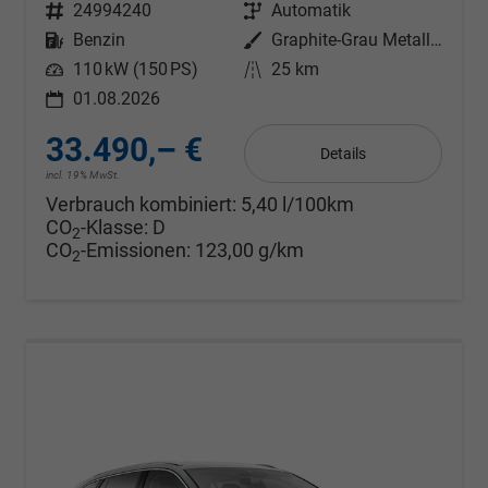
Fahrzeugnr.
24994240
Getriebe
Automatik
Kraftstoff
Benzin
Außenfarbe
Graphite-Grau Metallic
Leistung
110 kW (150 PS)
Kilometerstand
25 km
01.08.2026
33.490,– €
Details
incl. 19% MwSt.
Verbrauch kombiniert:
5,40 l/100km
CO
-Klasse:
D
2
CO
-Emissionen:
123,00 g/km
2