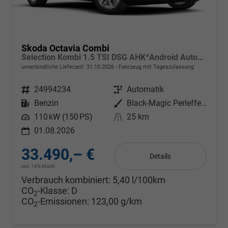
Skoda Octavia Combi
Selection Kombi 1.5 TSI DSG AHK*Android Auto*ACC*SHZ*E-Heck*Keyless*Kamera*2Z Klimaauto
unverbindliche Lieferzeit:
31.10.2026
Fahrzeug mit Tageszulassung
Fahrzeugnr.
24994234
Getriebe
Automatik
Kraftstoff
Benzin
Außenfarbe
Black-Magic Perleffekt
Leistung
110 kW (150 PS)
Kilometerstand
25 km
01.08.2026
33.490,– €
Details
incl. 19% MwSt.
Verbrauch kombiniert:
5,40 l/100km
CO
-Klasse:
D
2
CO
-Emissionen:
123,00 g/km
2