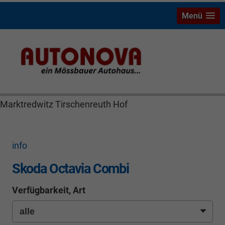
Menü
Skoda Octavia Bayreuth Nützel Mössbauer Autonova
Brucker Räthel MGS Autohaus günstig Finanzierung
Leasing Neuwagen Gebrauchtwagen Jahreswagen
Marktredwitz Tirschenreuth Hof
info
Skoda Octavia Combi
Verfügbarkeit, Art