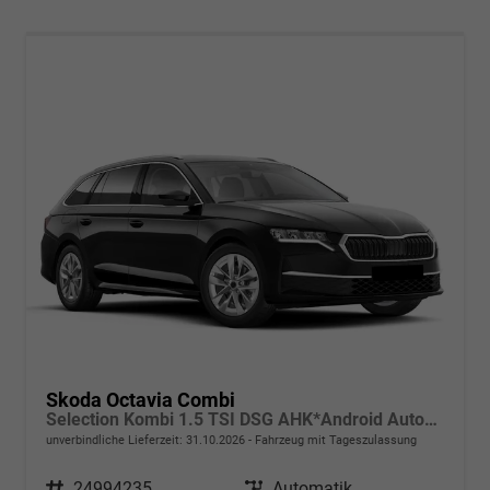
Skoda Octavia Combi
Selection Kombi 1.5 TSI DSG AHK*Android Auto*ACC*SHZ*E-Heck*Keyless*Kamera*2Z Klimaauto
unverbindliche Lieferzeit:
31.10.2026
Fahrzeug mit Tageszulassung
Fahrzeugnr.
24994235
Getriebe
Automatik