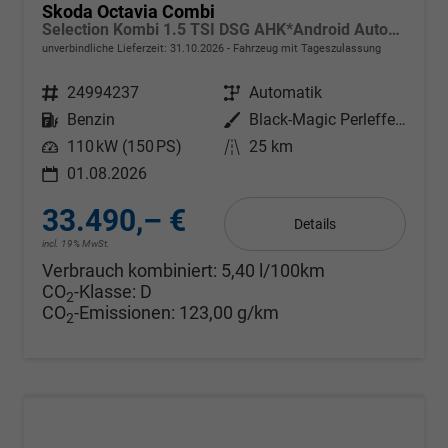
Skoda Octavia Combi
Selection Kombi 1.5 TSI DSG AHK*Android Auto*ACC*SHZ*E-Heck*Keyless*Kamera*2Z Klimaauto
unverbindliche Lieferzeit:
31.10.2026
Fahrzeug mit Tageszulassung
Fahrzeugnr.
24994237
Getriebe
Automatik
Kraftstoff
Benzin
Außenfarbe
Black-Magic Perleffekt
Leistung
110 kW (150 PS)
Kilometerstand
25 km
01.08.2026
33.490,– €
Details
incl. 19% MwSt.
Verbrauch kombiniert:
5,40 l/100km
CO
-Klasse:
D
2
CO
-Emissionen:
123,00 g/km
2