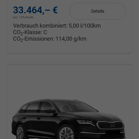
33.464,– €
Details
incl. 19% MwSt.
Verbrauch kombiniert:
5,00 l/100km
CO
-Klasse:
C
2
CO
-Emissionen:
114,00 g/km
2