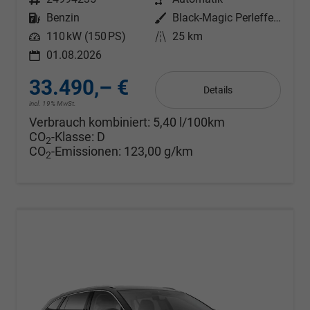
Kraftstoff
Benzin
Außenfarbe
Black-Magic Perleffekt
Leistung
110 kW (150 PS)
Kilometerstand
25 km
01.08.2026
33.490,– €
Details
incl. 19% MwSt.
Verbrauch kombiniert:
5,40 l/100km
CO
-Klasse:
D
2
CO
-Emissionen:
123,00 g/km
2