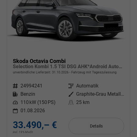
Skoda Octavia Combi
Selection Kombi 1.5 TSI DSG AHK*Android Auto*ACC*SHZ*E-Heck*Keyless*Kamera*2Z Klimaauto
unverbindliche Lieferzeit:
31.10.2026
Fahrzeug mit Tageszulassung
Fahrzeugnr.
24994241
Getriebe
Automatik
Kraftstoff
Benzin
Außenfarbe
Graphite-Grau Metallic
Leistung
110 kW (150 PS)
Kilometerstand
25 km
01.08.2026
33.490,– €
Details
incl. 19% MwSt.