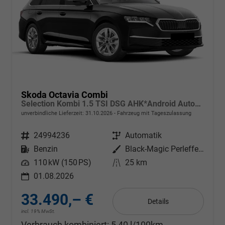
Skoda Octavia Combi
Selection Kombi 1.5 TSI DSG AHK*Android Auto*ACC*SHZ*E-Heck*Keyless*Kamera*2Z Klimaauto
unverbindliche Lieferzeit:
31.10.2026
Fahrzeug mit Tageszulassung
Fahrzeugnr.
24994236
Getriebe
Automatik
Kraftstoff
Benzin
Außenfarbe
Black-Magic Perleffekt
Leistung
110 kW (150 PS)
Kilometerstand
25 km
01.08.2026
33.490,– €
Details
incl. 19% MwSt.
Verbrauch kombiniert:
5,40 l/100km