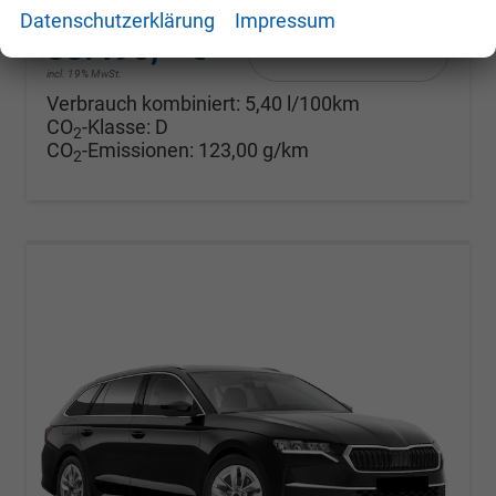
Datenschutzerklärung
Impressum
33.490,– €
Details
incl. 19% MwSt.
Verbrauch kombiniert:
5,40 l/100km
CO
-Klasse:
D
2
CO
-Emissionen:
123,00 g/km
2