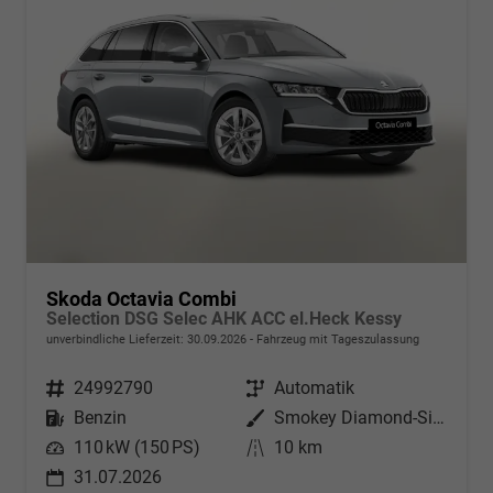
Skoda Octavia Combi
Selection DSG Selec AHK ACC el.Heck Kessy
unverbindliche Lieferzeit:
30.09.2026
Fahrzeug mit Tageszulassung
Fahrzeugnr.
24992790
Getriebe
Automatik
Kraftstoff
Benzin
Außenfarbe
Smokey Diamond-Silber Metallic
Leistung
110 kW (150 PS)
Kilometerstand
10 km
31.07.2026