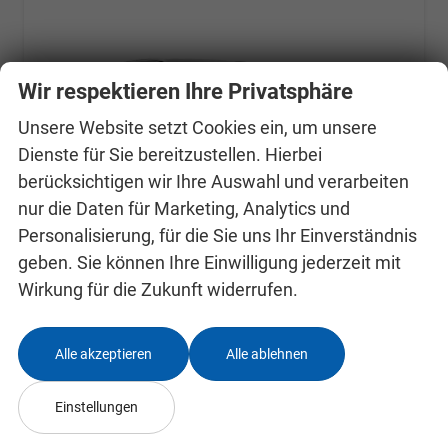
Wir respektieren Ihre Privatsphäre
Unsere Website setzt Cookies ein, um unsere
Dienste für Sie bereitzustellen. Hierbei
berücksichtigen wir Ihre Auswahl und verarbeiten
nur die Daten für Marketing, Analytics und
Personalisierung, für die Sie uns Ihr Einverständnis
geben. Sie können Ihre Einwilligung jederzeit mit
Skoda Octavia Combi
Wirkung für die Zukunft widerrufen.
Selection Kombi 1.5 TSI DSG AHK*Android Auto*ACC*SHZ*E-Heck*Keyless*Kamera*2Z Klimaauto
unverbindliche Lieferzeit:
31.10.2026
Fahrzeug mit Tageszulassung
Alle akzeptieren
Alle ablehnen
Fahrzeugnr.
24994238
Getriebe
Automatik
Kraftstoff
Benzin
Außenfarbe
Black-Magic Perleffekt
Einstellungen
Leistung
110 kW (150 PS)
Kilometerstand
25 km
01.08.2026