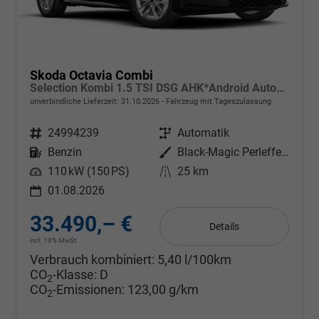
Skoda Octavia Combi
Selection Kombi 1.5 TSI DSG AHK*Android Auto*ACC*SHZ*E-Heck*Keyless*Kamera*2Z Klimaauto
unverbindliche Lieferzeit:
31.10.2026
Fahrzeug mit Tageszulassung
Fahrzeugnr.
24994239
Getriebe
Automatik
Kraftstoff
Benzin
Außenfarbe
Black-Magic Perleffekt
Leistung
110 kW (150 PS)
Kilometerstand
25 km
01.08.2026
33.490,– €
Details
incl. 19% MwSt.
Verbrauch kombiniert:
5,40 l/100km
CO
-Klasse:
D
2
CO
-Emissionen:
123,00 g/km
2