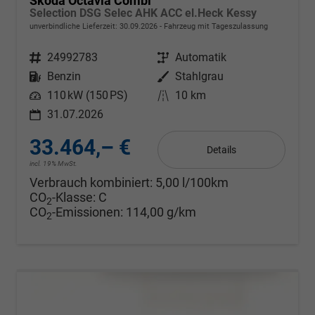
Skoda Octavia Combi
Selection DSG Selec AHK ACC el.Heck Kessy
unverbindliche Lieferzeit:
30.09.2026
Fahrzeug mit Tageszulassung
Fahrzeugnr.
24992783
Getriebe
Automatik
Kraftstoff
Benzin
Außenfarbe
Stahlgrau
Leistung
110 kW (150 PS)
Kilometerstand
10 km
31.07.2026
33.464,– €
Details
incl. 19% MwSt.
Verbrauch kombiniert:
5,00 l/100km
CO
-Klasse:
C
2
CO
-Emissionen:
114,00 g/km
2