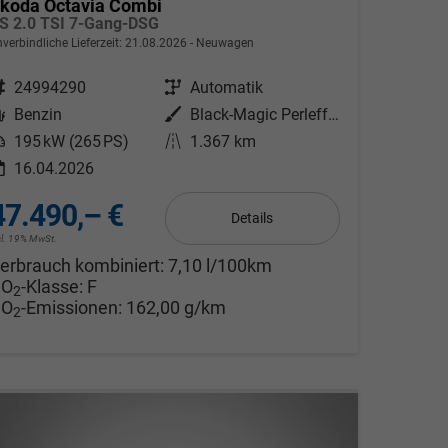
koda Octavia Combi
S 2.0 TSI 7-Gang-DSG
verbindliche Lieferzeit:
21.08.2026
Neuwagen
ahrzeugnr.
24994290
Getriebe
Automatik
Kraftstoff
Benzin
Außenfarbe
Black-Magic Perleffekt
eistung
195 kW (265 PS)
Kilometerstand
1.367 km
16.04.2026
47.490,– €
Details
cl. 19% MwSt.
erbrauch kombiniert:
7,10 l/100km
CO
-Klasse:
F
2
CO
-Emissionen:
162,00 g/km
2