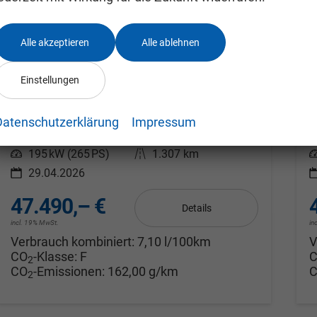
Alle akzeptieren
Alle ablehnen
Skoda Octavia Combi
S
RS 2.0 TSI 7-Gang-DSG
R
Einstellungen
unverbindliche Lieferzeit:
21.08.2026
Neuwagen
so
Fahrzeugnr.
24994295
Getriebe
Automatik
F
Datenschutzerklärung
Impressum
Kraftstoff
Benzin
Außenfarbe
Graphite-Grau-Metallic
Leistung
195 kW (265 PS)
Kilometerstand
1.307 km
L
29.04.2026
47.490,– €
Details
incl. 19% MwSt.
in
Verbrauch kombiniert:
7,10 l/100km
V
CO
-Klasse:
F
2
CO
-Emissionen:
162,00 g/km
2