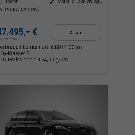
Kraftstoff
Benzin
Außenfarbe
Metallic-Lackierung Moon-Weiß
eistung
195 kW (265 PS)
47.495,– €
Details
cl. 19% MwSt.
erbrauch kombiniert:
6,80 l/100km
CO
-Klasse:
E
2
CO
-Emissionen:
154,00 g/km
2