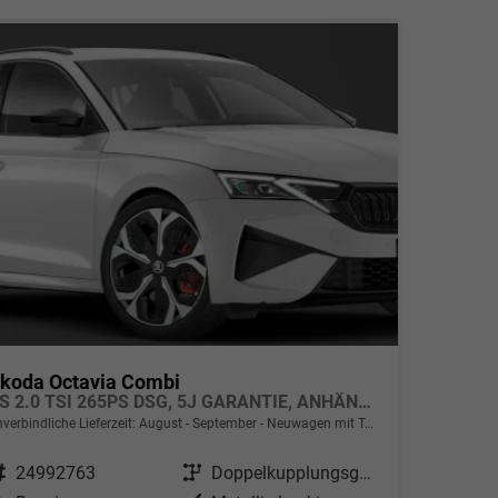
koda Octavia Combi
RS 2.0 TSI 265PS DSG, 5J GARANTIE, ANHÄNGERKUPPLUNG, 19"Alu, DCC-Fahrwerk, HEAD-UP, PANORAMADACH, SOUND CANTON, STANDHEIZUNG, FRONTSCHEIBE BEHEIZT, MATRIX, NAVI, El. Heckklappe, ACC, Kessy, Alarm, 3Z-Clima, ParkAssist, PDC, AREA VIEW, Sitzheizung v/h
nverbindliche Lieferzeit: August - September
Neuwagen mit Tageszulassung
ahrzeugnr.
24992763
Getriebe
Doppelkupplungsgetriebe (DSG)