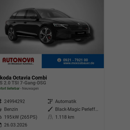
koda Octavia Combi
S 2.0 TSI 7-Gang-DSG
fort lieferbar
Neuwagen
ahrzeugnr.
24994292
Getriebe
Automatik
Kraftstoff
Benzin
Außenfarbe
Black-Magic Perleffekt
eistung
195 kW (265 PS)
Kilometerstand
1.118 km
26.03.2026