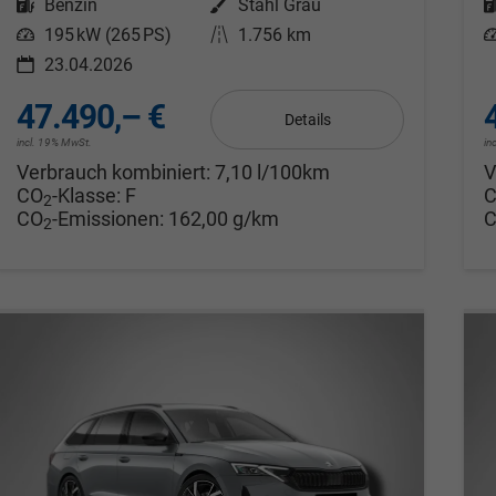
Kraftstoff
Benzin
Außenfarbe
Stahl Grau
Leistung
195 kW (265 PS)
Kilometerstand
1.756 km
L
23.04.2026
47.490,– €
Details
incl. 19% MwSt.
in
Verbrauch kombiniert:
7,10 l/100km
V
CO
-Klasse:
F
2
CO
-Emissionen:
162,00 g/km
2