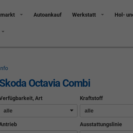
gmarkt
Autoankauf
Werkstatt
Hol- un
rucker Räthel MGS Autohaus günstig Finanzierung Lea
info
Skoda Octavia Combi
Verfügbarkeit, Art
Kraftstoff
Antrieb
Ausstattungslinie