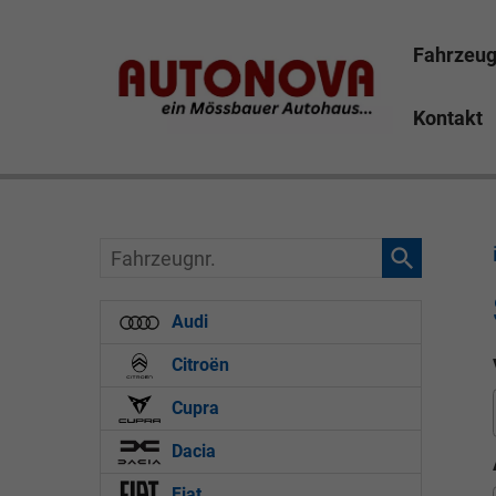
Fahrzeu
Kontakt
Skoda Octavia Bayreuth Nützel Mössbauer Autonova B
Marktredwitz Tirschenreuth Hof
Fahrzeugnr.
Audi
Citroën
Cupra
Dacia
Fiat