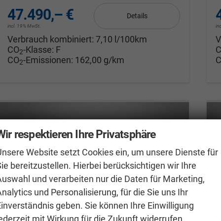
47.490,– €
Details
incl. 19% MwSt.
in
Verbrauch kombiniert:
7,10 l/100km
V
CO
-Klasse:
F
2
CO
-Emissionen:
162,00 g/km
2
Wir respektieren Ihre Privatsphäre
Unsere Website setzt Cookies ein, um unsere Dienste für
ie bereitzustellen. Hierbei berücksichtigen wir Ihre
Auswahl und verarbeiten nur die Daten für Marketing,
nalytics und Personalisierung, für die Sie uns Ihr
Einverständnis geben. Sie können Ihre Einwilligung
ederzeit mit Wirkung für die Zukunft widerrufen.