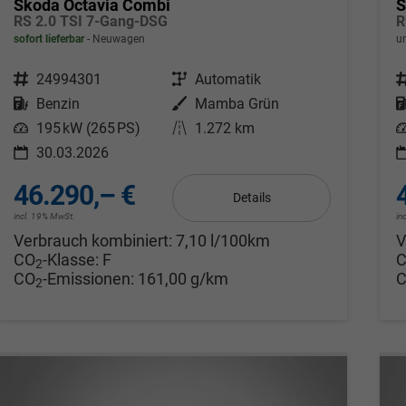
Skoda Octavia Combi
S
RS 2.0 TSI 7-Gang-DSG
R
sofort lieferbar
Neuwagen
un
Fahrzeugnr.
24994301
Getriebe
Automatik
F
Kraftstoff
Benzin
Außenfarbe
Mamba Grün
Leistung
195 kW (265 PS)
Kilometerstand
1.272 km
L
30.03.2026
46.290,– €
Details
incl. 19% MwSt.
in
Verbrauch kombiniert:
7,10 l/100km
V
CO
-Klasse:
F
2
CO
-Emissionen:
161,00 g/km
2