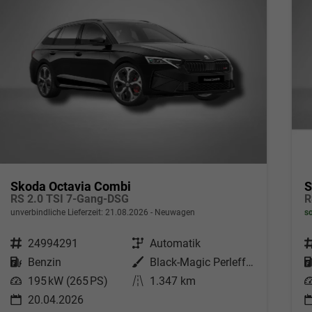
Skoda Octavia Combi
S
RS 2.0 TSI 7-Gang-DSG
R
unverbindliche Lieferzeit:
21.08.2026
Neuwagen
so
Fahrzeugnr.
24994291
Getriebe
Automatik
F
Kraftstoff
Benzin
Außenfarbe
Black-Magic Perleffekt
Leistung
195 kW (265 PS)
Kilometerstand
1.347 km
L
20.04.2026