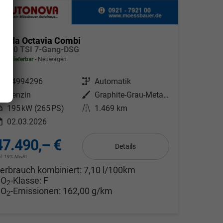
koda Octavia Combi
S 2.0 TSI 7-Gang-DSG
fort lieferbar
Neuwagen
ahrzeugnr.
24994296
Getriebe
Automatik
Kraftstoff
Benzin
Außenfarbe
Graphite-Grau-Metallic
eistung
195 kW (265 PS)
Kilometerstand
1.469 km
02.03.2026
47.490,– €
Details
cl. 19% MwSt.
erbrauch kombiniert:
7,10 l/100km
CO
-Klasse:
F
2
CO
-Emissionen:
162,00 g/km
2