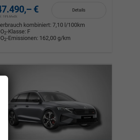
47.490,– €
Details
cl. 19% MwSt.
erbrauch kombiniert:
7,10 l/100km
CO
-Klasse:
F
2
CO
-Emissionen:
162,00 g/km
2