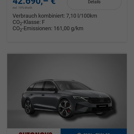
42.690,– €
Details
incl. 19% MwSt.
Verbrauch kombiniert:
7,10 l/100km
CO
-Klasse:
F
2
CO
-Emissionen:
161,00 g/km
2