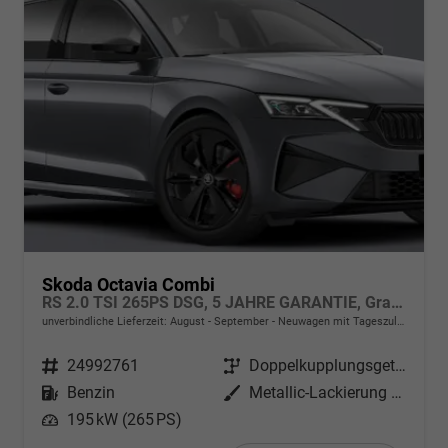
Skoda Octavia Combi
RS 2.0 TSI 265PS DSG, 5 JAHRE GARANTIE, Graphite-Grau, ANHÄNGERKUPPLUNG, 18"Alu, MATRIX-LED, NAVI, Elektr. Heckklappe, ACC, Kessy, Alarm, Climatronic, ParkAssist, PDC, Kamera, Sitzheizung, Privacy-Glas, Netztrennwand, Virtual Cockpit 10"
unverbindliche Lieferzeit: August - September
Neuwagen mit Tageszulassung
Fahrzeugnr.
24992761
Getriebe
Doppelkupplungsgetriebe (DSG)
Kraftstoff
Benzin
Außenfarbe
Metallic-Lackierung Graphit-Grau
Leistung
195 kW (265 PS)