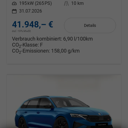
Leistung
195 kW (265 PS)
Kilometerstand
10 km
31.07.2026
41.948,– €
Details
incl. 19% MwSt.
Verbrauch kombiniert:
6,90 l/100km
CO
-Klasse:
F
2
CO
-Emissionen:
158,00 g/km
2