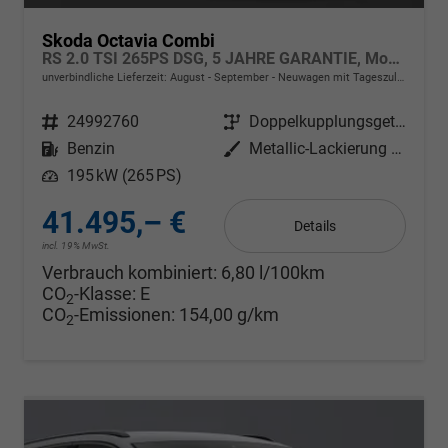
Skoda Octavia Combi
RS 2.0 TSI 265PS DSG, 5 JAHRE GARANTIE, Moon-White, ANHÄNGERKUPPLUNG, 18"Alu, MATRIX-LED, NAVI, Elektr. Heckklappe, ACC, Kessy, Alarm, Climatronic, ParkAssist, PDC, Kamera, Sitzheizung, Privacy-Glas, Netztrennwand, Virtual Cockpit 10"
unverbindliche Lieferzeit: August - September
Neuwagen mit Tageszulassung
Fahrzeugnr.
24992760
Getriebe
Doppelkupplungsgetriebe (DSG)
Kraftstoff
Benzin
Außenfarbe
Metallic-Lackierung Moon-Weiß
Leistung
195 kW (265 PS)
41.495,– €
Details
incl. 19% MwSt.
Verbrauch kombiniert:
6,80 l/100km
CO
-Klasse:
E
2
CO
-Emissionen:
154,00 g/km
2