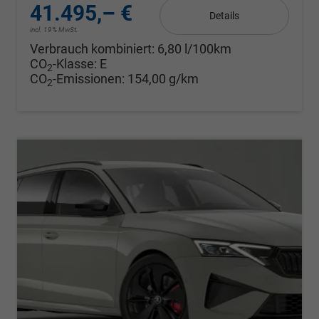
41.495,– €
Details
incl. 19% MwSt.
Verbrauch kombiniert:
6,80 l/100km
CO
-Klasse:
E
2
CO
-Emissionen:
154,00 g/km
2