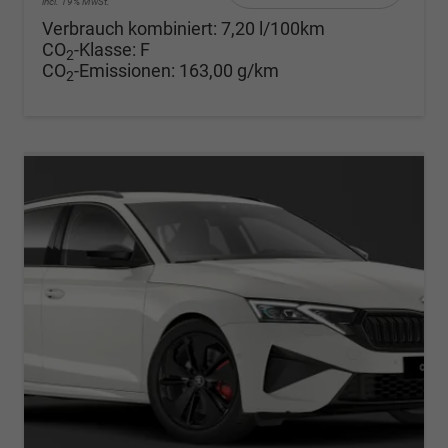
incl. 19% MwSt.
Verbrauch kombiniert:
7,20 l/100km
CO
-Klasse:
F
2
CO
-Emissionen:
163,00 g/km
2