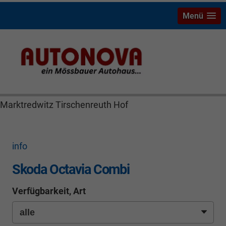
Menü
Skoda Octavia Bayreuth Nützel Mössbauer Autonova
Brucker Räthel MGS Autohaus günstig Finanzierung
Leasing Neuwagen Gebrauchtwagen Jahreswagen
Marktredwitz Tirschenreuth Hof
info
Skoda Octavia Combi
Verfügbarkeit, Art