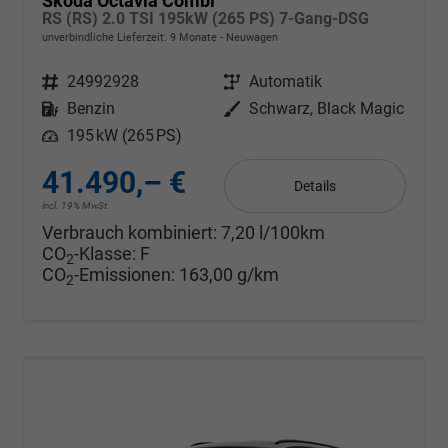
Skoda Octavia Combi
RS (RS) 2.0 TSI 195kW (265 PS) 7-Gang-DSG
unverbindliche Lieferzeit:
9 Monate
Neuwagen
Fahrzeugnr.
24992928
Getriebe
Automatik
Kraftstoff
Benzin
Außenfarbe
Schwarz, Black Magic
Leistung
195 kW (265 PS)
41.490,– €
Details
incl. 19% MwSt.
Verbrauch kombiniert:
7,20 l/100km
CO
-Klasse:
F
2
CO
-Emissionen:
163,00 g/km
2