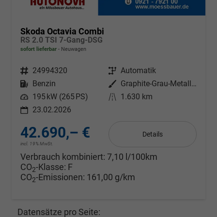
Skoda Octavia Combi
RS 2.0 TSI 7-Gang-DSG
sofort lieferbar
Neuwagen
Fahrzeugnr.
24994320
Getriebe
Automatik
Kraftstoff
Benzin
Außenfarbe
Graphite-Grau-Metallic
Leistung
195 kW (265 PS)
Kilometerstand
1.630 km
23.02.2026
42.690,– €
Details
incl. 19% MwSt.
Verbrauch kombiniert:
7,10 l/100km
CO
-Klasse:
F
2
CO
-Emissionen:
161,00 g/km
2
Datensätze pro Seite: