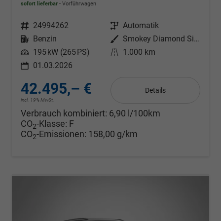
sofort lieferbar
Vorführwagen
Fahrzeugnr.
24994262
Getriebe
Automatik
Kraftstoff
Benzin
Außenfarbe
Smokey Diamond Silver Metallic
Leistung
195 kW (265 PS)
Kilometerstand
1.000 km
01.03.2026
42.495,– €
Details
incl. 19% MwSt.
Verbrauch kombiniert:
6,90 l/100km
CO
-Klasse:
F
2
CO
-Emissionen:
158,00 g/km
2