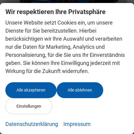
Wir respektieren Ihre Privatsphäre
Unsere Website setzt Cookies ein, um unsere
Dienste für Sie bereitzustellen. Hierbei
berücksichtigen wir Ihre Auswahl und verarbeiten
Skoda Octavia Combi
nur die Daten für Marketing, Analytics und
RS Pano AHK 360° DCC Matrix Nav
Personalisierung, für die Sie uns Ihr Einverständnis
unverbindliche Lieferzeit:
30.10.2026
Fahrzeug mit Tageszulassung
geben. Sie können Ihre Einwilligung jederzeit mit
Fahrzeugnr.
24992768
Getriebe
Automatik
Wirkung für die Zukunft widerrufen.
Kraftstoff
Benzin
Außenfarbe
race blue metallic
Leistung
195 kW (265 PS)
Kilometerstand
10 km
Alle akzeptieren
Alle ablehnen
31.07.2026
41.948,– €
Einstellungen
Details
incl. 19% MwSt.
Verbrauch kombiniert:
6,90 l/100km
Datenschutzerklärung
Impressum
CO
-Klasse:
F
2