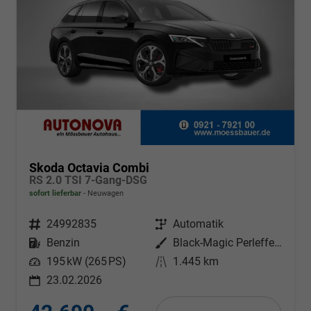
Skoda Octavia Combi
RS 2.0 TSI 7-Gang-DSG
sofort lieferbar
Neuwagen
Fahrzeugnr.
24992835
Getriebe
Automatik
Kraftstoff
Benzin
Außenfarbe
Black-Magic Perleffekt
Leistung
195 kW (265 PS)
Kilometerstand
1.445 km
23.02.2026