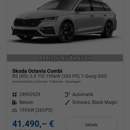
Skoda Octavia Combi
RS (RS) 2.0 TSI 195kW (265 PS) 7-Gang-DSG
unverbindliche Lieferzeit:
9 Monate
Neuwagen
Fahrzeugnr.
24992929
Getriebe
Automatik
Kraftstoff
Benzin
Außenfarbe
Schwarz, Black Magic
Leistung
195 kW (265 PS)
41.490,– €
Details