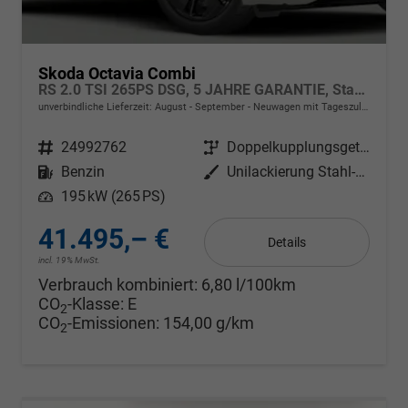
Skoda Octavia Combi
RS 2.0 TSI 265PS DSG, 5 JAHRE GARANTIE, Stahl-Grau, ANHÄNGERKUPPLUNG, 18"Alu, MATRIX-LED, NAVI, Elektr. Heckklappe, ACC, Kessy, Alarm, Climatronic, ParkAssist, PDC, Kamera, Sitzheizung, Privacy-Glas, Netztrennwand, Virtual Cockpit 10"
unverbindliche Lieferzeit: August - September
Neuwagen mit Tageszulassung
Fahrzeugnr.
24992762
Getriebe
Doppelkupplungsgetriebe (DSG)
Kraftstoff
Benzin
Außenfarbe
Unilackierung Stahl-Grau
Leistung
195 kW (265 PS)
41.495,– €
Details
incl. 19% MwSt.
Verbrauch kombiniert:
6,80 l/100km
CO
-Klasse:
E
2
CO
-Emissionen:
154,00 g/km
2