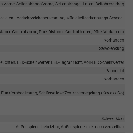
s Vorne, Seitenairbags Vorne, Seitenairbags Hinten, Beifahrerairbag
assistent, Verkehrzeichenerkennung, Müdigkeitserkennungs-Sensor,
stance Control vorne, Park Distance Control hinten, Rückfahrkamera
vorhanden
Servolenkung
leuchten, LED-Scheinwerfer, LED-Tagfahrlicht, Voll-LED Scheinwerfer
Pannenkit
vorhanden
it Funkfernbedienung, Schlüssellose Zentralverriegelung (Keyless Go)
Schwenkbar
Außenspiegel beheizbar, Außenspiegel elektrisch verstellbar