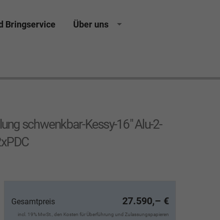
d Bringservice
Über uns
ing Neuwagen Gebrauchtwagen Jahreswagen
lung schwenkbar-Kessy-16" Alu-2-
-2xPDC
27.590,– €
Gesamtpreis
incl. 19% MwSt., den Kosten für Überführung und Zulassungspapieren