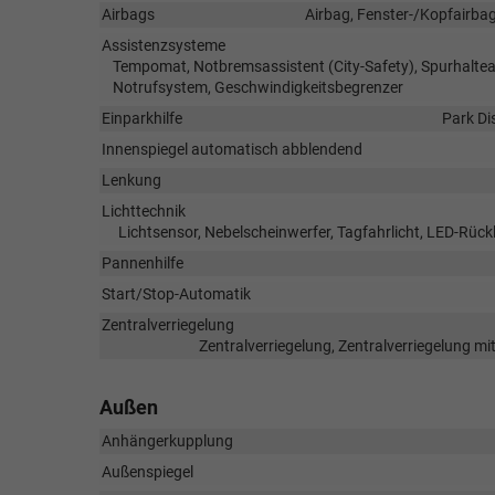
Airbags
Airbag, Fenster-/Kopfairbag
Assistenzsysteme
Tempomat, Notbremsassistent (City-Safety), Spurhalte
Notrufsystem, Geschwindigkeitsbegrenzer
Einparkhilfe
Park Di
Innenspiegel automatisch abblendend
Lenkung
Lichttechnik
Lichtsensor, Nebelscheinwerfer, Tagfahrlicht, LED-Rück
Pannenhilfe
Start/Stop-Automatik
Zentralverriegelung
Zentralverriegelung, Zentralverriegelung m
Außen
Anhängerkupplung
Außenspiegel