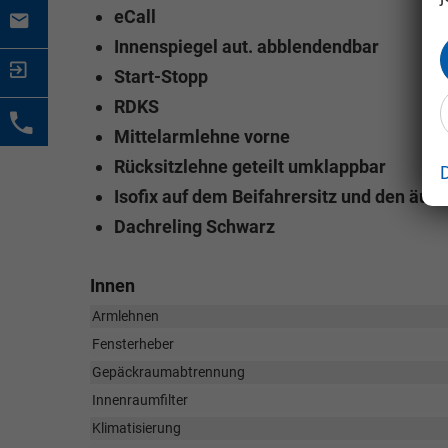
eCall
Innenspiegel aut. abblendendbar
Start-Stopp
RDKS
Mittelarmlehne vorne
Rücksitzlehne geteilt umklappbar
Isofix auf dem Beifahrersitz und den äuß
Dachreling Schwarz
Innen
Armlehnen
Fensterheber
Gepäckraumabtrennung
Innenraumfilter
Klimatisierung