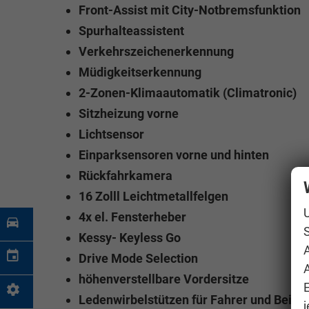
Front-Assist mit City-Notbremsfunktion
Spurhalteassistent
Verkehrszeichenerkennung
Müdigkeitserkennung
2-Zonen-Klimaautomatik (Climatronic)
Sitzheizung vorne
Lichtsensor
Einparksensoren vorne und hinten
Rückfahrkamera
16 Zolll Leichtmetallfelgen
4x el. Fensterheber
S
Kessy- Keyless Go
Drive Mode Selection
A
höhenverstellbare Vordersitze
Ledenwirbelstützen für Fahrer und Beifah
j