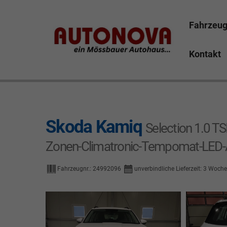
Fahrzeu
Kontakt
Skoda Kamiq Bayreuth Nützel Mössbauer Autonova Bru
Marktredwitz Tirschenreuth Hof
Skoda Kamiq
Selection 1.0 T
Zonen-Climatronic-Tempomat-LED-
Fahrzeugnr.:
24992096
unverbindliche Lieferzeit:
3 Woch