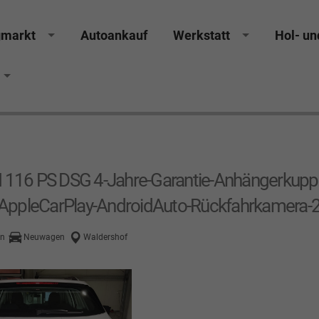
gmarkt
Autoankauf
Werkstatt
Hol- un
cker Räthel MGS Autohaus günstig Finanzierung Leas
SI 116 PS DSG 4-Jahre-Garantie-Anhängerkupp
AppleCarPlay-AndroidAuto-Rückfahrkamera
en
Neuwagen
Waldershof