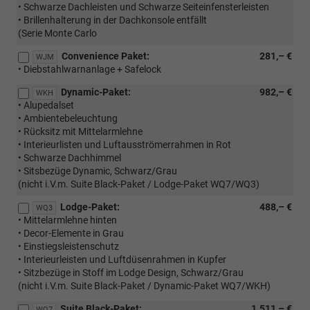
• Schwarze Dachleisten und Schwarze Seiteinfensterleisten
• Brillenhalterung in der Dachkonsole entfällt
(Serie Monte Carlo
Convenience Paket:
281,– €
WJM
• Diebstahlwarnanlage + Safelock
Dynamic-Paket:
982,– €
WKH
• Alupedalset
• Ambientebeleuchtung
• Rücksitz mit Mittelarmlehne
• Interieurlisten und Luftausströmerrahmen in Rot
• Schwarze Dachhimmel
• Sitsbezüge Dynamic, Schwarz/Grau
(nicht i.V.m. Suite Black-Paket / Lodge-Paket WQ7/WQ3)
Lodge-Paket:
488,– €
WQ3
• Mittelarmlehne hinten
• Decor-Elemente in Grau
• Einstiegsleistenschutz
• Interieurleisten und Luftdüsenrahmen in Kupfer
• Sitzbezüge in Stoff im Lodge Design, Schwarz/Grau
(nicht i.V.m. Suite Black-Paket / Dynamic-Paket WQ7/WKH)
Suite Black-Paket:
1.511,– €
WQ7