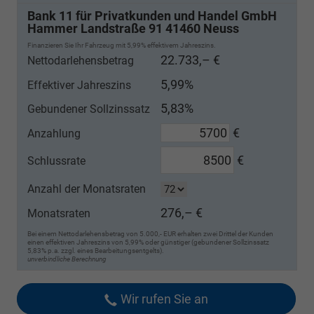
Bank 11 für Privatkunden und Handel GmbH
Hammer Landstraße 91 41460 Neuss
Finanzieren Sie Ihr Fahrzeug mit 5,99% effektivem Jahreszins.
22.733,– €
Nettodarlehensbetrag
5,99%
Effektiver Jahreszins
5,83%
Gebundener Sollzinssatz
€
Anzahlung
€
Schlussrate
Anzahl der Monatsraten
276,– €
Monatsraten
Bei einem Nettodarlehensbetrag von 5.000,- EUR erhalten zwei Drittel der Kunden
einen effektiven Jahreszins von 5,99% oder günstiger (gebundener Sollzinssatz
5,83% p.a. zzgl. eines Bearbeitungsentgelts).
unverbindliche Berechnung
Wir rufen Sie an