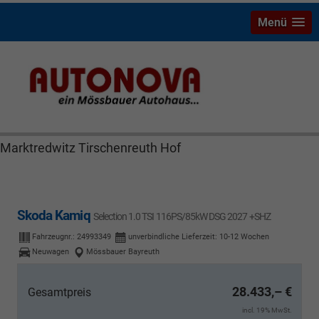
Menü
Skoda Kamiq Bayreuth Nützel Mössbauer Autonova
Brucker Räthel MGS Autohaus günstig Finanzierung
Leasing Neuwagen Gebrauchtwagen Jahreswagen
Marktredwitz Tirschenreuth Hof
Skoda Kamiq
Selection 1.0 TSI 116PS/85kW DSG 2027 +SHZ
Fahrzeugnr.:
24993349
unverbindliche Lieferzeit: 10-12 Wochen
Neuwagen
Mössbauer Bayreuth
28.433,– €
Gesamtpreis
incl. 19% MwSt.