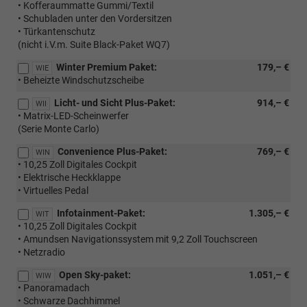
• Kofferaummatte Gummi/Textil
• Schubladen unter den Vordersitzen
• Türkantenschutz
(nicht i.V.m. Suite Black-Paket WQ7)
Winter Premium Paket:
179,– €
WIE
• Beheizte Windschutzscheibe
Licht- und Sicht Plus-Paket:
914,– €
WII
• Matrix-LED-Scheinwerfer
(Serie Monte Carlo)
Convenience Plus-Paket:
769,– €
WIN
• 10,25 Zoll Digitales Cockpit
• Elektrische Heckklappe
• Virtuelles Pedal
Infotainment-Paket:
1.305,– €
WIT
• 10,25 Zoll Digitales Cockpit
• Amundsen Navigationssystem mit 9,2 Zoll Touchscreen
• Netzradio
Open Sky-paket:
1.051,– €
WIW
• Panoramadach
• Schwarze Dachhimmel