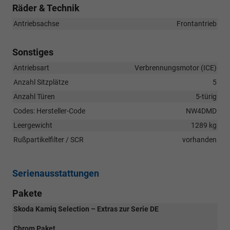
Räder & Technik
Antriebsachse
Frontantrieb
Sonstiges
Antriebsart
Verbrennungsmotor (ICE)
Anzahl Sitzplätze
5
Anzahl Türen
5-türig
Codes: Hersteller-Code
NW4DMD
Leergewicht
1289 kg
Rußpartikelfilter / SCR
vorhanden
Serienausstattungen
Pakete
Skoda Kamiq Selection – Extras zur Serie DE
Chrom Paket