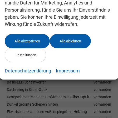
nur die Daten für Marketing, Analytics und
Regensensor
vorhanden
Personalisierung, für die Sie uns Ihr Einverständnis
Rückfahrkamera
vorhanden
geben. Sie können Ihre Einwilligung jederzeit mit
Seitenairbags vorne
vorhanden
Wirkung für die Zukunft widerrufen.
Spurhalteassistent
vorhanden
Verkehrszeichenerkennung
vorhanden
Alle akzeptieren
Alle ablehnen
Außen
Anhängevorrichtung Vorbereitung
vorhanden
Einstellungen
Außenspiegel in Wagenfarbe
vorhanden
Automatisch abblendbarer Außenspiegel auf der Fahrerseite
Datenschutzerklärung
Impressum
vorhanden
Basis-LED-Scheinwerfer
vorhanden
Dachreling in Silber-Optik
vorhanden
Designelemente an den Stoßfängern in Silber-Optik
vorhanden
Dunkel getönte Scheiben hinten
vorhanden
Elektrisch anklappbare Außenspiegel mit Heizung
vorhanden