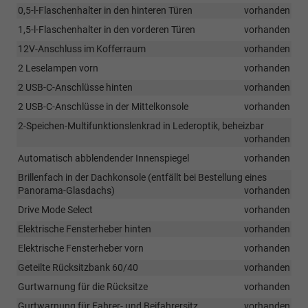
0,5-l-Flaschenhalter in den hinteren Türen
vorhanden
1,5-l-Flaschenhalter in den vorderen Türen
vorhanden
12V-Anschluss im Kofferraum
vorhanden
2 Leselampen vorn
vorhanden
2 USB-C-Anschlüsse hinten
vorhanden
2 USB-C-Anschlüsse in der Mittelkonsole
vorhanden
2-Speichen-Multifunktionslenkrad in Lederoptik, beheizbar
vorhanden
Automatisch abblendender Innenspiegel
vorhanden
Brillenfach in der Dachkonsole (entfällt bei Bestellung eines
Panorama-Glasdachs)
vorhanden
Drive Mode Select
vorhanden
Elektrische Fensterheber hinten
vorhanden
Elektrische Fensterheber vorn
vorhanden
Geteilte Rücksitzbank 60/40
vorhanden
Gurtwarnung für die Rücksitze
vorhanden
Gurtwarnung für Fahrer- und Beifahrersitz
vorhanden