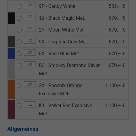
9P
9P - Candy White
532,– €
1Z
1Z - Black Magic Met.
670,– €
2Y
2Y - Moon White Met.
670,– €
5X
5X - Graphite Grey Met.
670,– €
8X
8X - Race Blue Met.
670,– €
B3
B3 - Smokey Diamond Silver
670,– €
Met.
2X
2X - Phoenix Orange
1.100,– €
Exclusive Met.
K1
K1 - Velvet Red Exclusive
1.100,– €
Met.
Allgemeines