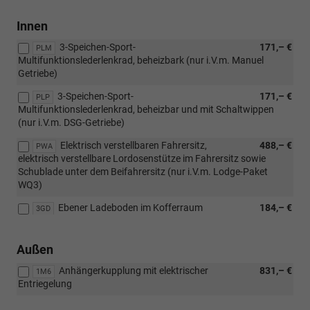
Innen
3-Speichen-Sport-
171,– €
PLM
Multifunktionslederlenkrad, beheizbark (nur i.V.m. Manuel
Getriebe)
3-Speichen-Sport-
171,– €
PLP
Multifunktionslederlenkrad, beheizbar und mit Schaltwippen
(nur i.V.m. DSG-Getriebe)
Elektrisch verstellbaren Fahrersitz,
488,– €
PWA
elektrisch verstellbare Lordosenstütze im Fahrersitz sowie
Schublade unter dem Beifahrersitz (nur i.V.m. Lodge-Paket
WQ3)
Ebener Ladeboden im Kofferraum
184,– €
3GD
Außen
Anhängerkupplung mit elektrischer
831,– €
1M6
Entriegelung