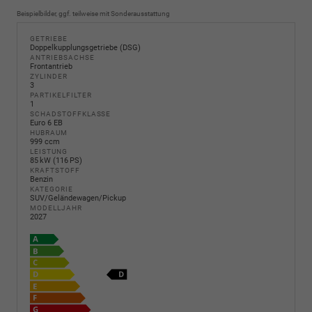
Beispielbilder, ggf. teilweise mit Sonderausstattung
GETRIEBE
Doppelkupplungsgetriebe (DSG)
ANTRIEBSACHSE
Frontantrieb
ZYLINDER
3
PARTIKELFILTER
1
SCHADSTOFFKLASSE
Euro 6 EB
HUBRAUM
999 ccm
LEISTUNG
85 kW (116 PS)
KRAFTSTOFF
Benzin
KATEGORIE
SUV/Geländewagen/Pickup
MODELLJAHR
2027