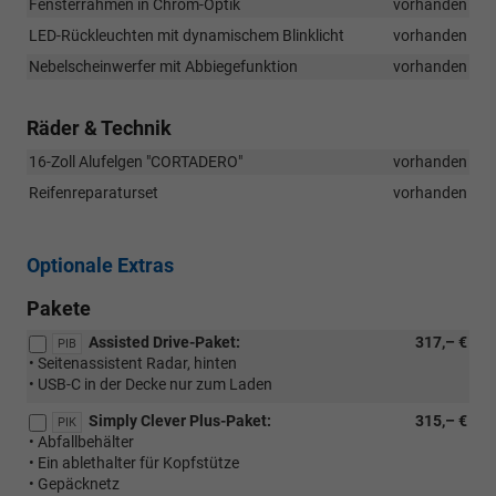
Fensterrahmen in Chrom-Optik
vorhanden
LED-Rückleuchten mit dynamischem Blinklicht
vorhanden
Nebelscheinwerfer mit Abbiegefunktion
vorhanden
Räder & Technik
16-Zoll Alufelgen "CORTADERO"
vorhanden
Reifenreparaturset
vorhanden
Optionale Extras
Pakete
Assisted Drive-Paket:
317,– €
PIB
• Seitenassistent Radar, hinten
• USB-C in der Decke nur zum Laden
Simply Clever Plus-Paket:
315,– €
PIK
• Abfallbehälter
• Ein ablethalter für Kopfstütze
• Gepäcknetz