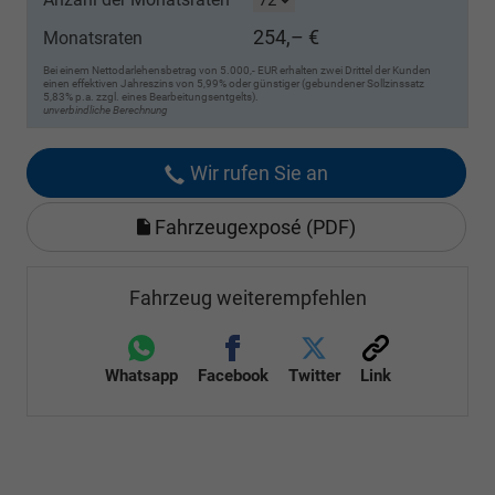
254,– €
Monatsraten
Bei einem Nettodarlehensbetrag von 5.000,- EUR erhalten zwei Drittel der Kunden
einen effektiven Jahreszins von 5,99% oder günstiger (gebundener Sollzinssatz
5,83% p.a. zzgl. eines Bearbeitungsentgelts).
unverbindliche Berechnung
Wir rufen Sie an
Fahrzeugexposé (PDF)
Fahrzeug weiterempfehlen
Whatsapp
Facebook
Twitter
Link