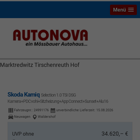
Menü
Skoda Kamiq Bayreuth Nützel Mössbauer Autonova
Brucker Räthel MGS Autohaus günstig Finanzierung
Leasing Neuwagen Gebrauchtwagen Jahreswagen
Marktredwitz Tirschenreuth Hof
Skoda Kamiq
Selection 1.0 TSI DSG
Kamera+PDCvohi+Sitzheizung+AppConnect+Sunset+Alu16
Fahrzeugnr.:
24991176
unverbindliche Lieferzeit:
15.08.2026
Neuwagen
Waldershof
34.620,– €
UVP ohne