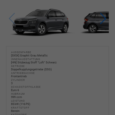
AUSSENFARBE
[5X5X] Graphit Grau Metallic
INNENAUSSTATTUNG
[HN] Sitzbezug Stoff "Loft" Schwarz
GETRIEBE
Doppelkupplungsgetriebe (DSG)
ANTRIEBSACHSE
Frontantrieb
ZYLINDER
3
SCHADSTOFFKLASSE
Euro 6
HUBRAUM
999 ccm
LEISTUNG
85 kW (116 PS)
KRAFTSTOFF
Benzin
KATEGORIE