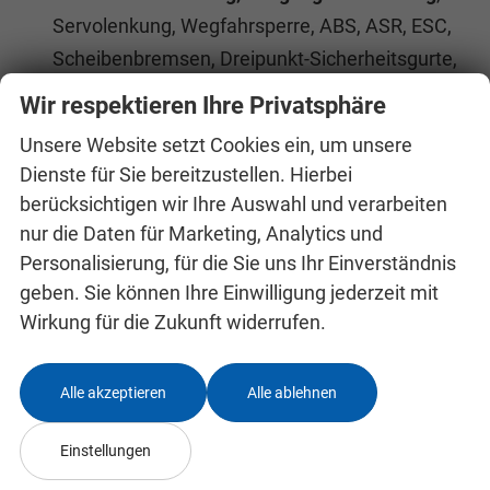
Servolenkung, Wegfahrsperre, ABS, ASR, ESC,
Scheibenbremsen, Dreipunkt-Sicherheitsgurte,
Wireless App-Connect
(
Navigation
bequem
Wir respektieren Ihre Privatsphäre
über Smartphone-Apps wie Google Maps oder
Unsere Website setzt Cookies ein, um unsere
Apple Karten möglich)
Dienste für Sie bereitzustellen. Hierbei
Das Fahrzeug verfügt über kein fest verbautes
berücksichtigen wir Ihre Auswahl und verarbeiten
Navigationssystem. Durch
Apple CarPlay /
nur die Daten für Marketing, Analytics und
Android Auto
ist jedoch eine
Navigation
über
Personalisierung, für die Sie uns Ihr Einverständnis
kompatible Smartphone-Apps (z.B. Google
geben. Sie können Ihre Einwilligung jederzeit mit
Maps oder Apple Karten) über den
Wirkung für die Zukunft widerrufen.
Fahrzeugbildschirm
möglich.
Alle akzeptieren
Alle ablehnen
Innen
Einstellungen
Armlehnen
Mittelarmlehne
Fensterheber
elektrisch 4-fach