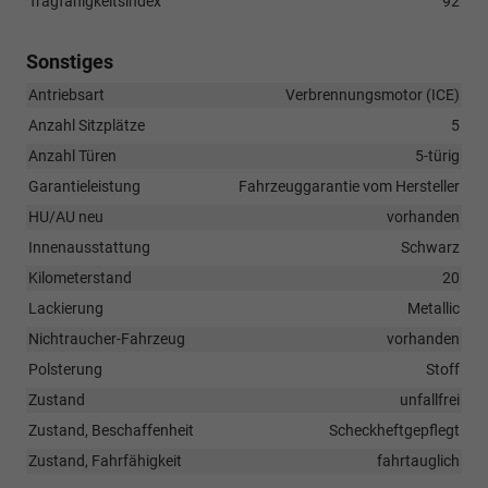
Tragfähigkeitsindex
92
Sonstiges
Antriebsart
Verbrennungsmotor (ICE)
Anzahl Sitzplätze
5
Anzahl Türen
5-türig
Garantieleistung
Fahrzeuggarantie vom Hersteller
HU/AU neu
vorhanden
Innenausstattung
Schwarz
Kilometerstand
20
Lackierung
Metallic
Nichtraucher-Fahrzeug
vorhanden
Polsterung
Stoff
Zustand
unfallfrei
Zustand, Beschaffenheit
Scheckheftgepflegt
Zustand, Fahrfähigkeit
fahrtauglich