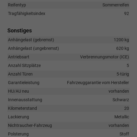
Reifentyp
Sommerreifen
Tragfähigkeitsindex
92
Sonstiges
Anhängelast (gebremst)
1200 kg
Anhängelast (ungebremst)
620 kg
Antriebsart
Verbrennungsmotor (ICE)
Anzahl Sitzplätze
5
Anzahl Türen
5-türig
Garantieleistung
Fahrzeuggarantie vom Hersteller
HU/AU neu
vorhanden
Innenausstattung
Schwarz
Kilometerstand
20
Lackierung
Metallic
Nichtraucher-Fahrzeug
vorhanden
Polsterung
Stoff