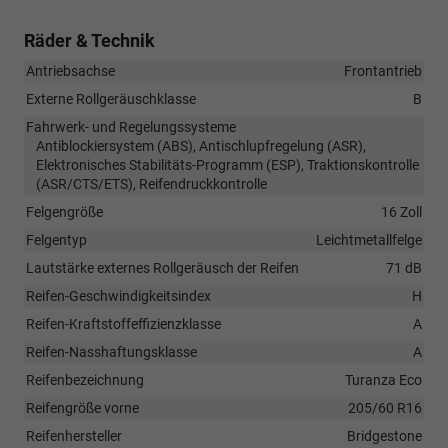
Räder & Technik
Antriebsachse
Frontantrieb
Externe Rollgeräuschklasse
B
Fahrwerk- und Regelungssysteme
Antiblockiersystem (ABS), Antischlupfregelung (ASR),
Elektronisches Stabilitäts-Programm (ESP), Traktionskontrolle
(ASR/CTS/ETS), Reifendruckkontrolle
Felgengröße
16 Zoll
Felgentyp
Leichtmetallfelge
Lautstärke externes Rollgeräusch der Reifen
71 dB
Reifen-Geschwindigkeitsindex
H
Reifen-Kraftstoffeffizienzklasse
A
Reifen-Nasshaftungsklasse
A
Reifenbezeichnung
Turanza Eco
Reifengröße vorne
205/60 R16
Reifenhersteller
Bridgestone