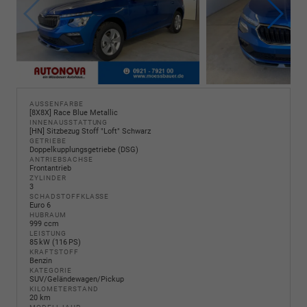
AUSSENFARBE
[8X8X] Race Blue Metallic
INNENAUSSTATTUNG
[HN] Sitzbezug Stoff "Loft" Schwarz
GETRIEBE
Doppelkupplungsgetriebe (DSG)
ANTRIEBSACHSE
Frontantrieb
ZYLINDER
3
SCHADSTOFFKLASSE
Euro 6
HUBRAUM
999 ccm
LEISTUNG
85 kW (116 PS)
KRAFTSTOFF
Benzin
KATEGORIE
SUV/Geländewagen/Pickup
KILOMETERSTAND
20 km