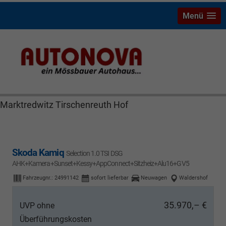
Menü
Skoda Kamiq Bayreuth Nützel Mössbauer Autonova
Brucker Räthel MGS Autohaus günstig Finanzierung
Leasing Neuwagen Gebrauchtwagen Jahreswagen
Marktredwitz Tirschenreuth Hof
Skoda Kamiq
Selection 1.0 TSI DSG
AHK+Kamera+Sunset+Kessy+AppConnect+Sitzheiz+Alu16+GV5
Fahrzeugnr.:
24991142
sofort lieferbar
Neuwagen
Waldershof
35.970,– €
UVP ohne
Überführungskosten