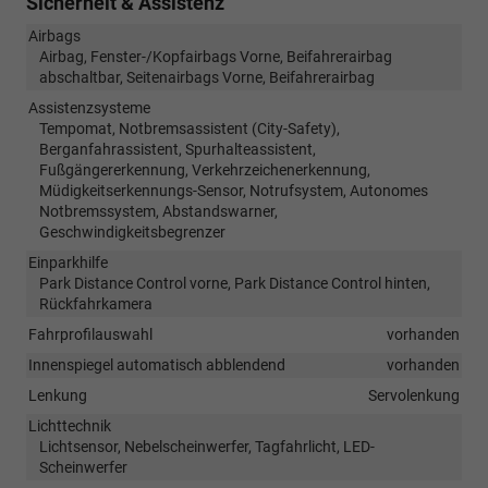
Sicherheit & Assistenz
Airbags
Airbag, Fenster-/Kopfairbags Vorne, Beifahrerairbag
abschaltbar, Seitenairbags Vorne, Beifahrerairbag
Assistenzsysteme
Tempomat, Notbremsassistent (City-Safety),
Berganfahrassistent, Spurhalteassistent,
Fußgängererkennung, Verkehrzeichenerkennung,
Müdigkeitserkennungs-Sensor, Notrufsystem, Autonomes
Notbremssystem, Abstandswarner,
Geschwindigkeitsbegrenzer
Einparkhilfe
Park Distance Control vorne, Park Distance Control hinten,
Rückfahrkamera
Fahrprofilauswahl
vorhanden
Innenspiegel automatisch abblendend
vorhanden
Lenkung
Servolenkung
Lichttechnik
Lichtsensor, Nebelscheinwerfer, Tagfahrlicht, LED-
Scheinwerfer