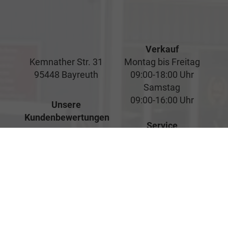
Verkauf
Kemnather Str. 31
Montag bis Freitag
95448 Bayreuth
09:00-18:00 Uhr
Samstag
09:00-16:00 Uhr
Unsere
Kundenbewertungen
Service
Montag bis Freitag
07:00-17:00 Uhr