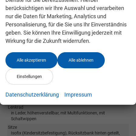
Navigationssystem. Durch
Apple CarPlay /
berücksichtigen wir Ihre Auswahl und verarbeiten
Android Auto
ist jedoch eine
Navigation
über
nur die Daten für Marketing, Analytics und
kompatible Smartphone-Apps (z.B. Google
Personalisierung, für die Sie uns Ihr Einverständnis
Maps oder Apple Karten) über den
geben. Sie können Ihre Einwilligung jederzeit mit
Fahrzeugbildschirm
möglich.
Wirkung für die Zukunft widerrufen.
Innen
Alle akzeptieren
Alle ablehnen
Armlehnen
Mittelarmlehne, Fahrer
Fensterheber
elektrisch 4-fach
Einstellungen
Innenraumfilter
vorhanden
Klimatisierung
Klimaautomatik, 2-Zonen-Klimaautomatik
Datenschutzerklärung
Impressum
Laderaumabdeckung
vorhanden
Lenkrad
in Leder, höhenverstellbar, mit Multifunktionen, mit
Schaltwippen
Sitze
Isofix (Kindersitzbefestigung), Rücksitzbank hinten geteilt,