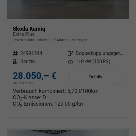
Skoda Kamiq
Extra Plus
unverbindliche Lieferzeit: 4-7 Monate
Neuwagen
Fahrzeugnr.
24991544
Getriebe
Doppelkupplungsgetriebe (DSG)
Kraftstoff
Benzin
Leistung
110 kW (150 PS)
28.050,– €
Details
incl. 19% MwSt.
Verbrauch kombiniert:
5,70 l/100km
CO
-Klasse:
D
2
CO
-Emissionen:
129,00 g/km
2