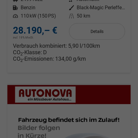
Kraftstoff
Benzin
Außenfarbe
Black-Magic Perleffekt
Leistung
110 kW (150 PS)
Kilometerstand
50 km
28.190,– €
Details
incl. 19% MwSt.
Verbrauch kombiniert:
5,90 l/100km
CO
-Klasse:
D
2
CO
-Emissionen:
134,00 g/km
2