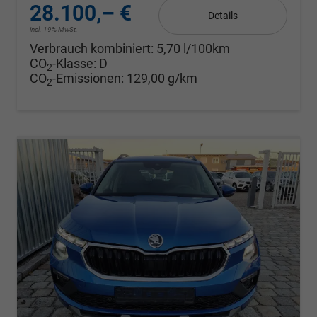
28.100,– €
Details
incl. 19% MwSt.
Verbrauch kombiniert:
5,70 l/100km
CO
-Klasse:
D
2
CO
-Emissionen:
129,00 g/km
2