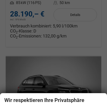
Leistung
85 kW (116 PS)
Kilometerstand
50 km
28.190,– €
Details
incl. 19% MwSt.
Verbrauch kombiniert:
5,90 l/100km
CO
-Klasse:
D
2
CO
-Emissionen:
132,00 g/km
2
Wir respektieren Ihre Privatsphäre