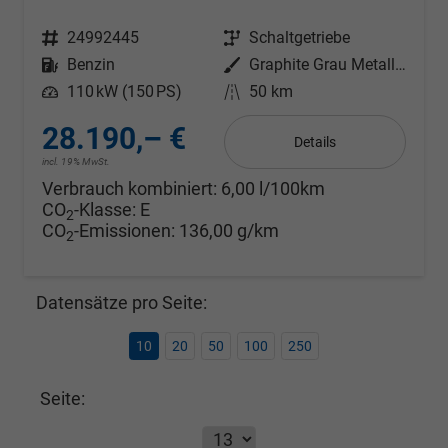
Fahrzeugnr.
24992445
Getriebe
Schaltgetriebe
Kraftstoff
Benzin
Außenfarbe
Graphite Grau Metallic
Leistung
110 kW (150 PS)
Kilometerstand
50 km
28.190,– €
Details
incl. 19% MwSt.
Verbrauch kombiniert:
6,00 l/100km
CO
-Klasse:
E
2
CO
-Emissionen:
136,00 g/km
2
Datensätze pro Seite:
10
20
50
100
250
Seite: