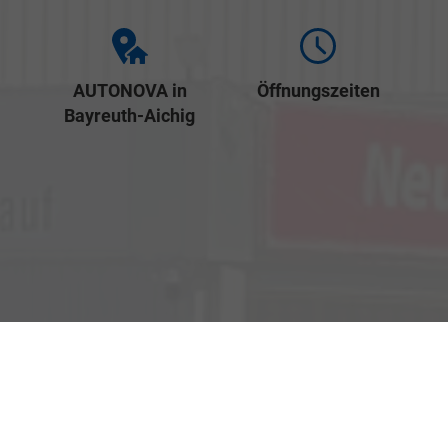
AUTONOVA in
Öffnungszeiten
Bayreuth-Aichig
Verkauf