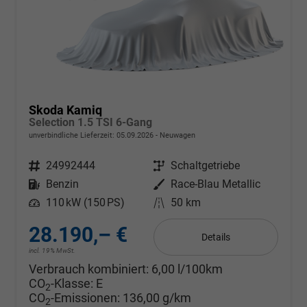
Skoda Kamiq
Selection 1.5 TSI 6-Gang
unverbindliche Lieferzeit:
05.09.2026
Neuwagen
Fahrzeugnr.
24992444
Getriebe
Schaltgetriebe
Kraftstoff
Benzin
Außenfarbe
Race-Blau Metallic
Leistung
110 kW (150 PS)
Kilometerstand
50 km
28.190,– €
Details
incl. 19% MwSt.
Verbrauch kombiniert:
6,00 l/100km
CO
-Klasse:
E
2
CO
-Emissionen:
136,00 g/km
2