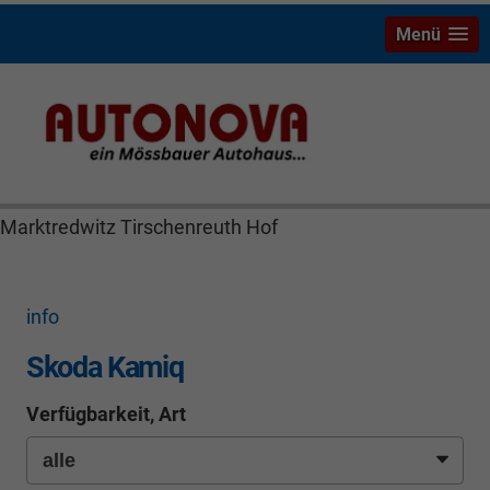
Menü
Skoda Kamiq Bayreuth Nützel Mössbauer Autonova
Brucker Räthel MGS Autohaus günstig Finanzierung
Leasing Neuwagen Gebrauchtwagen Jahreswagen
Marktredwitz Tirschenreuth Hof
info
Skoda Kamiq
Verfügbarkeit, Art