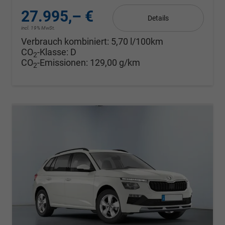
27.995,– €
Details
incl. 19% MwSt.
Verbrauch kombiniert:
5,70 l/100km
CO
-Klasse:
D
2
CO
-Emissionen:
129,00 g/km
2