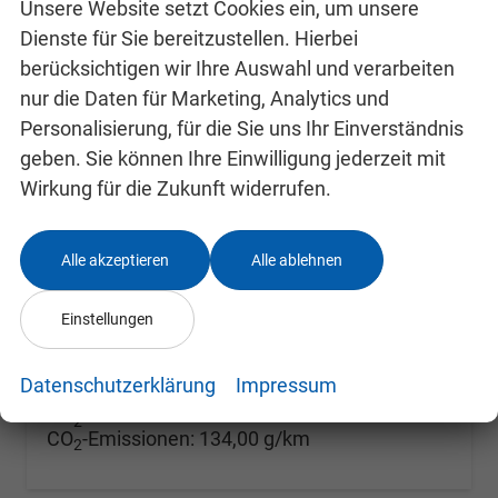
Unsere Website setzt Cookies ein, um unsere
Dienste für Sie bereitzustellen. Hierbei
berücksichtigen wir Ihre Auswahl und verarbeiten
nur die Daten für Marketing, Analytics und
Personalisierung, für die Sie uns Ihr Einverständnis
Skoda Kamiq
Selection 1.5 TSI 7-Gang-DSG
geben. Sie können Ihre Einwilligung jederzeit mit
unverbindliche Lieferzeit:
22.08.2026
Neuwagen
Wirkung für die Zukunft widerrufen.
Fahrzeugnr.
24991595
Getriebe
Automatik
Kraftstoff
Benzin
Außenfarbe
Graphite-Grau Metallic
Alle akzeptieren
Alle ablehnen
Leistung
110 kW (150 PS)
Kilometerstand
50 km
Einstellungen
28.190,– €
Details
incl. 19% MwSt.
Datenschutzerklärung
Impressum
Verbrauch kombiniert:
5,90 l/100km
CO
-Klasse:
D
2
CO
-Emissionen:
134,00 g/km
2