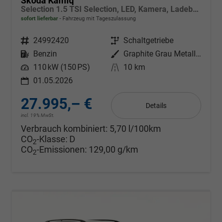
Skoda Kamiq
Selection 1.5 TSI Selection, LED, Kamera, Ladeboden, Winter
sofort lieferbar
Fahrzeug mit Tageszulassung
Fahrzeugnr.
24992420
Getriebe
Schaltgetriebe
Kraftstoff
Benzin
Außenfarbe
Graphite Grau Metallic
Leistung
110 kW (150 PS)
Kilometerstand
10 km
01.05.2026
27.995,– €
Details
incl. 19% MwSt.
Verbrauch kombiniert:
5,70 l/100km
CO
-Klasse:
D
2
CO
-Emissionen:
129,00 g/km
2