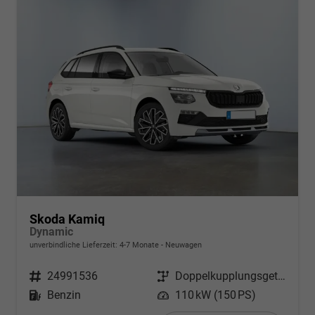
Skoda Kamiq
Dynamic
unverbindliche Lieferzeit: 4-7 Monate
Neuwagen
Fahrzeugnr.
24991536
Getriebe
Doppelkupplungsgetriebe (DSG)
Kraftstoff
Benzin
Leistung
110 kW (150 PS)