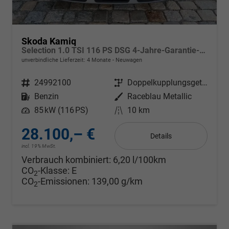
Skoda Kamiq
Selection 1.0 TSI 116 PS DSG 4-Jahre-Garantie--Kessy-16" Alu-2-Zonen-Climatronic-Anhängerkupplung schwenkbar-Tempomat-LED-AppleCarPlay-AndroidAuto-Rückfahrkamera-2xPDC
unverbindliche Lieferzeit:
4 Monate
Neuwagen
Fahrzeugnr.
24992100
Getriebe
Doppelkupplungsgetriebe (DSG)
Kraftstoff
Benzin
Außenfarbe
Raceblau Metallic
Leistung
85 kW (116 PS)
Kilometerstand
10 km
28.100,– €
Details
incl. 19% MwSt.
Verbrauch kombiniert:
6,20 l/100km
CO
-Klasse:
E
2
CO
-Emissionen:
139,00 g/km
2