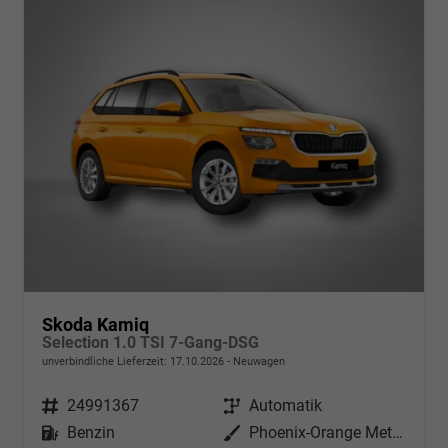
Skoda Kamiq
Selection 1.0 TSI 7-Gang-DSG
unverbindliche Lieferzeit:
17.10.2026
Neuwagen
Fahrzeugnr.
24991367
Getriebe
Automatik
Kraftstoff
Benzin
Außenfarbe
Phoenix-Orange Metallic