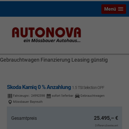
Menü
Skoda Kamiq Mössbauer Autonova Bayreuth Brucker
MGS Räthel Marktredwitz Wiesau Wunsiedel Hof
Weiden Kulmbach Autohaus Neuwagen
Gebrauchtwagen Finanzierung Leasing günstig
Skoda Kamiq 0 % Anzahlung
1.5 TSI Selection OPF
Fahrzeugnr.:
24992598
sofort lieferbar
Gebrauchtwagen
Mössbauer Bayreuth
25.495,– €
Gesamtpreis
Differenzbesteuert