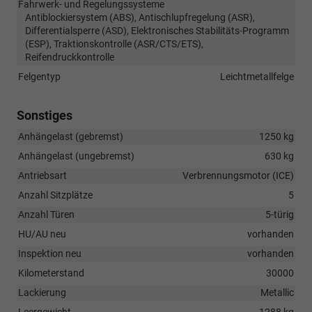
Fahrwerk- und Regelungssysteme
Antiblockiersystem (ABS), Antischlupfregelung (ASR),
Differentialsperre (ASD), Elektronisches Stabilitäts-Programm
(ESP), Traktionskontrolle (ASR/CTS/ETS),
Reifendruckkontrolle
Felgentyp
Leichtmetallfelge
Sonstiges
Anhängelast (gebremst)
1250 kg
Anhängelast (ungebremst)
630 kg
Antriebsart
Verbrennungsmotor (ICE)
Anzahl Sitzplätze
5
Anzahl Türen
5-türig
HU/AU neu
vorhanden
Inspektion neu
vorhanden
Kilometerstand
30000
Lackierung
Metallic
Leergewicht
1288 kg