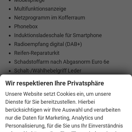
Multifunktionsanzeige
Netzprogramm im Kofferraum
Phonebox
Induktionsladeschale für Smartphone
Radioempfang digital (DAB+)
Reifen-Reparaturkit
Schadstoffarm nach Abgasnorm Euro 6e
Schalt-/Wählhebelgriff Leder
Schwellerabdeckung / -verkleidung schwarz
Wir respektieren Ihre Privatsphäre
Selection
Unsere Website setzt Cookies ein, um unsere
Sitz vorn links höhenverstellbar
Dienste für Sie bereitzustellen. Hierbei
Sonnenblende links mit Spiegel
berücksichtigen wir Ihre Auswahl und verarbeiten
Sonnenblende rechts mit Spiegel
nur die Daten für Marketing, Analytics und
Steckdose (12V-Anschluß) im
Personalisierung, für die Sie uns Ihr Einverständnis