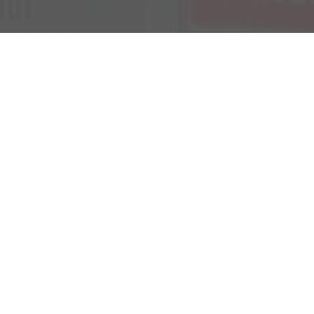
Verkauf
Kemnather Str. 31
Montag bis Freitag
95448 Bayreuth
09:00-18:00 Uhr
Samstag
09:00-16:00 Uhr
Unsere
Kundenbewertungen
Service
Montag bis Freitag