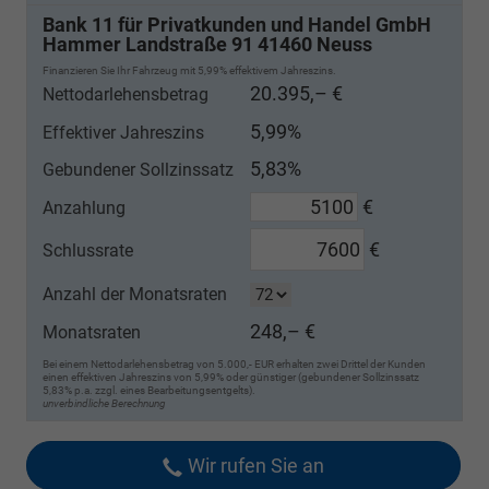
Bank 11 für Privatkunden und Handel GmbH
Hammer Landstraße 91 41460 Neuss
Finanzieren Sie Ihr Fahrzeug mit 5,99% effektivem Jahreszins.
20.395,– €
Nettodarlehensbetrag
5,99%
Effektiver Jahreszins
5,83%
Gebundener Sollzinssatz
€
Anzahlung
€
Schlussrate
Anzahl der Monatsraten
248,– €
Monatsraten
Bei einem Nettodarlehensbetrag von 5.000,- EUR erhalten zwei Drittel der Kunden
einen effektiven Jahreszins von 5,99% oder günstiger (gebundener Sollzinssatz
5,83% p.a. zzgl. eines Bearbeitungsentgelts).
unverbindliche Berechnung
Wir rufen Sie an