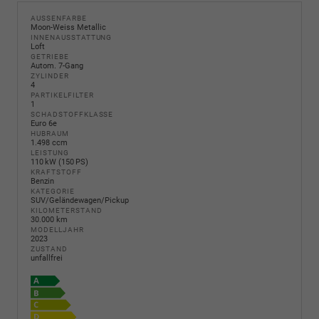
AUSSENFARBE
Moon-Weiss Metallic
INNENAUSSTATTUNG
Loft
GETRIEBE
Autom. 7-Gang
ZYLINDER
4
PARTIKELFILTER
1
SCHADSTOFFKLASSE
Euro 6e
HUBRAUM
1.498 ccm
LEISTUNG
110 kW (150 PS)
KRAFTSTOFF
Benzin
KATEGORIE
SUV/Geländewagen/Pickup
KILOMETERSTAND
30.000 km
MODELLJAHR
2023
ZUSTAND
unfallfrei