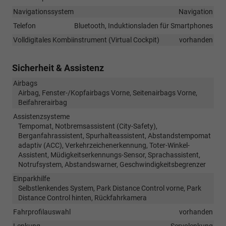
Navigationssystem
Navigation
Telefon
Bluetooth, Induktionsladen für Smartphones
Volldigitales Kombiinstrument (Virtual Cockpit)
vorhanden
Sicherheit & Assistenz
Airbags
Airbag, Fenster-/Kopfairbags Vorne, Seitenairbags Vorne,
Beifahrerairbag
Assistenzsysteme
Tempomat, Notbremsassistent (City-Safety),
Berganfahrassistent, Spurhalteassistent, Abstandstempomat
adaptiv (ACC), Verkehrzeichenerkennung, Toter-Winkel-
Assistent, Müdigkeitserkennungs-Sensor, Sprachassistent,
Notrufsystem, Abstandswarner, Geschwindigkeitsbegrenzer
Einparkhilfe
Selbstlenkendes System, Park Distance Control vorne, Park
Distance Control hinten, Rückfahrkamera
Fahrprofilauswahl
vorhanden
Lenkung
Servolenkung