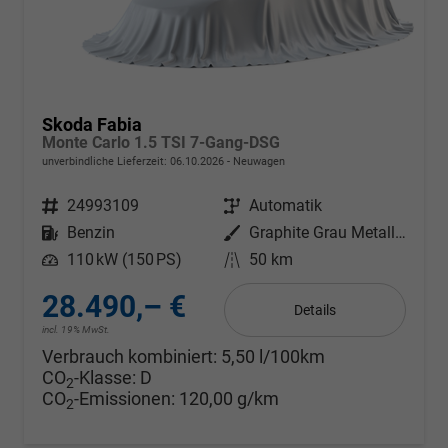
Skoda Fabia
Monte Carlo 1.5 TSI 7-Gang-DSG
unverbindliche Lieferzeit:
06.10.2026
Neuwagen
Fahrzeugnr.
24993109
Getriebe
Automatik
Kraftstoff
Benzin
Außenfarbe
Graphite Grau Metallic
Leistung
110 kW (150 PS)
Kilometerstand
50 km
28.490,– €
Details
incl. 19% MwSt.
Verbrauch kombiniert:
5,50 l/100km
CO
-Klasse:
D
2
CO
-Emissionen:
120,00 g/km
2