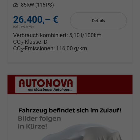
Leistung
85 kW (116 PS)
26.400,– €
Details
incl. 19% MwSt.
Verbrauch kombiniert:
5,10 l/100km
CO
-Klasse:
D
2
CO
-Emissionen:
116,00 g/km
2