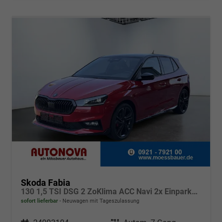
Skoda Fabia
130 1,5 TSI DSG 2 ZoKlima ACC Navi 2x Einparkhilfe Kessy 18 Zoll beheiztes Lenkrad Sitzheizung Sunset 5J Garantie
sofort lieferbar
Neuwagen mit Tageszulassung