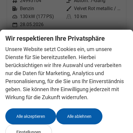
Fahrzeugnr.
24993104
Getriebe
Autom. 7-Gang
Kraftstoff
Benzin
Außenfarbe
Velvet Rot metallic / schwarzes Dach
Leistung
130 kW (177 PS)
Kilometerstand
10 km
28.05.2026
32.790,– €
Wir respektieren Ihre Privatsphäre
Details
incl. 19% MwSt.
Unsere Website setzt Cookies ein, um unsere
Verbrauch kombiniert:
5,60 l/100km
Dienste für Sie bereitzustellen. Hierbei
CO
-Klasse:
D
2
berücksichtigen wir Ihre Auswahl und verarbeiten
CO
-Emissionen:
128,00 g/km
2
nur die Daten für Marketing, Analytics und
Personalisierung, für die Sie uns Ihr Einverständnis
Datensätze pro Seite:
geben. Sie können Ihre Einwilligung jederzeit mit
Wirkung für die Zukunft widerrufen.
10
20
50
100
250
Seiten:
Alle akzeptieren
Alle ablehnen
1
2
Einstellungen