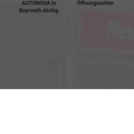
AUTONOVA in
Öffnungszeiten
Bayreuth-Aichig
Verkauf
Kemnather Str. 31
Montag bis Freitag
95448 Bayreuth
09:00-18:00 Uhr
Samstag