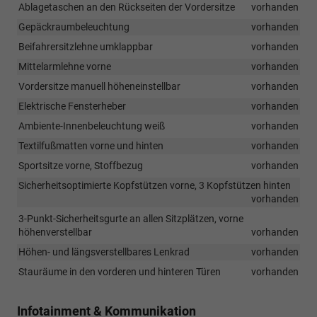
Ablagetaschen an den Rückseiten der Vordersitze
vorhanden
Gepäckraumbeleuchtung
vorhanden
Beifahrersitzlehne umklappbar
vorhanden
Mittelarmlehne vorne
vorhanden
Vordersitze manuell höheneinstellbar
vorhanden
Elektrische Fensterheber
vorhanden
Ambiente-Innenbeleuchtung weiß
vorhanden
Textilfußmatten vorne und hinten
vorhanden
Sportsitze vorne, Stoffbezug
vorhanden
Sicherheitsoptimierte Kopfstützen vorne, 3 Kopfstützen hinten
vorhanden
3-Punkt-Sicherheitsgurte an allen Sitzplätzen, vorne
höhenverstellbar
vorhanden
Höhen- und längsverstellbares Lenkrad
vorhanden
Stauräume in den vorderen und hinteren Türen
vorhanden
Infotainment & Kommunikation