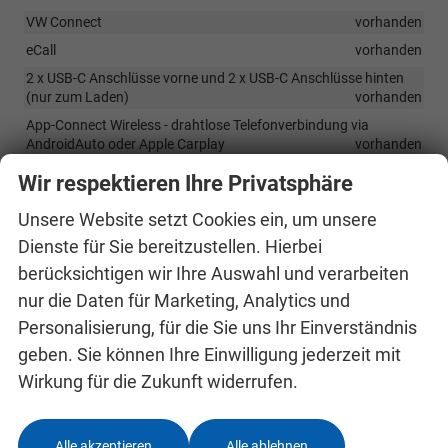
VW Connect
vorhanden
eCall
vorhanden
2 x USB-C Anschlüsse vorne und 2 x USB-C Anschlüsse hinten
(nur zum Laden)
vorhanden
App-Connect Wireless - drahtlose Telefonverbindung via
AndroidAuto oder Apple Carplay
vorhanden
Radio Ready2Discover 8" Farb-Touchscreen, 6 Lautsprecher
Wir respektieren Ihre Privatsphäre
(zusätzliche Aktivierung der Navigation über WE Upgrade,
Streaming & Internet möglich)
vorhanden
Unsere Website setzt Cookies ein, um unsere
DAB+
vorhanden
Dienste für Sie bereitzustellen. Hierbei
Digitales Cockpit - 8-Zoll-LCD-Instrumententafel
vorhanden
berücksichtigen wir Ihre Auswahl und verarbeiten
nur die Daten für Marketing, Analytics und
Sicherheit & Assistenz
Personalisierung, für die Sie uns Ihr Einverständnis
Travel Assist: aktive Spurführung
vorhanden
geben. Sie können Ihre Einwilligung jederzeit mit
Wirkung für die Zukunft widerrufen.
Fahrassistent im Stau
vorhanden
Side Assist – Spurwechselassistent, Totwinkel-Sensor und
Umfeldüberwachung
vorhanden
Alle akzeptieren
Alle ablehnen