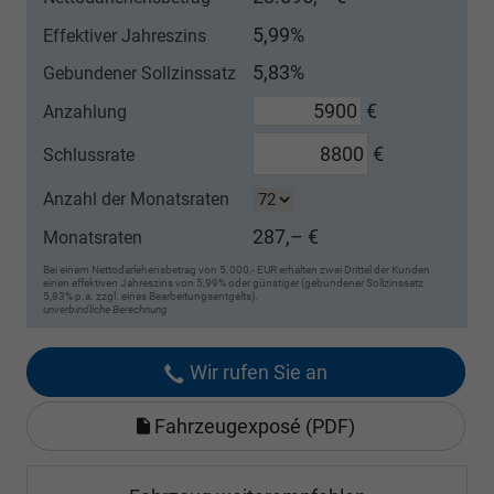
5,99%
Effektiver Jahreszins
5,83%
Gebundener Sollzinssatz
€
Anzahlung
€
Schlussrate
Anzahl der Monatsraten
287,– €
Monatsraten
Bei einem Nettodarlehensbetrag von 5.000,- EUR erhalten zwei Drittel der Kunden
einen effektiven Jahreszins von 5,99% oder günstiger (gebundener Sollzinssatz
5,83% p.a. zzgl. eines Bearbeitungsentgelts).
unverbindliche Berechnung
Wir rufen Sie an
Fahrzeugexposé (PDF)