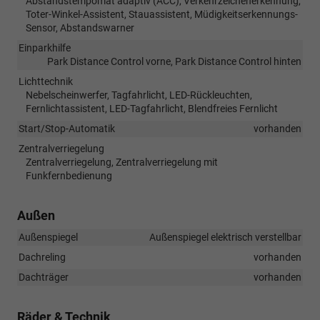
Abstandstempomat adaptiv (ACC), Verkehrzeichenerkennung,
Toter-Winkel-Assistent, Stauassistent, Müdigkeitserkennungs-
Sensor, Abstandswarner
Einparkhilfe
Park Distance Control vorne, Park Distance Control hinten
Lichttechnik
Nebelscheinwerfer, Tagfahrlicht, LED-Rückleuchten,
Fernlichtassistent, LED-Tagfahrlicht, Blendfreies Fernlicht
Start/Stop-Automatik
vorhanden
Zentralverriegelung
Zentralverriegelung, Zentralverriegelung mit
Funkfernbedienung
Außen
Außenspiegel
Außenspiegel elektrisch verstellbar
Dachreling
vorhanden
Dachträger
vorhanden
Räder & Technik