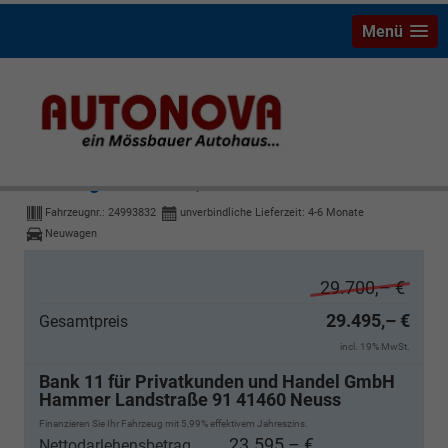
Menü
Volkswagen T-Cross
Style
Fahrzeugnr.:
24993832
unverbindliche Lieferzeit: 4-6 Monate
Neuwagen
29.700,– €
29.495,– €
Gesamtpreis
incl. 19% MwSt.
Bank 11 für Privatkunden und Handel GmbH
Hammer Landstraße 91 41460 Neuss
Finanzieren Sie Ihr Fahrzeug mit 5,99% effektivem Jahreszins.
23.595,– €
Nettodarlehensbetrag