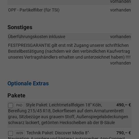
vorhanden
OPF - Partikelfilter (für TSI)
vorhanden
Sonstiges
Überführungskosten inklusive
vorhanden
FESTPREISGARANTIE gilt erst mit Zugang unserer schriftlichen
Bestellbestätigung (nachdem wir den verbindlichen Kaufvertrag
unseres Vertragshändlers erhalten und unterzeichnet haben) !!!!
vorhanden
Optionale Extras
Pakete
Style Paket: Leichtmetallfelgen 18" Köln,
490,– €
PAD
Bereifung 215/45 R18, Dekorfliesen auf dem Armaturenbrett
grau, Sitzbezüge aus grauem Stoff, Außenspiegelabdeckungen
schwarz lackiert, getönten Heckscheiben ab der B-Säule
Technik Paket: Discover Media 8"-
790,– €
W09
Navigation, 6 vordere und hintere Lautsprecher, App-Connect