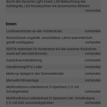
durch den Dynamic Light Assist, LED-Beleuchtung des
Kühlergrills, LED-Rückleuchten mit dynamischen Blinkern
vorhanden
Innen
Lordosenstützen an den Vordersitzen
vorhanden
Rücksitzbank ungeteilt, verschiebbar, Lehne asymmetrisch
geteilt umklappbar
vorhanden
ISOFIX-Halteösen für Kindersitze auf den äußeren Rücksitzen
sowie auf dem Beifahrersitz
vorhanden
Gepäckraumabdeckung
vorhanden
Handbremsgriff in Leder
vorhanden
Make-up-Spiegel in den Sonnenblenden
vorhanden
Manuelle Klimaanlage
vorhanden
Multifunktions-Lederlenkrad (3-Speichen) (i.V. mit
Schaltgetriebe)
vorhanden
Multifunktions-Lederlenkrad (3-Speichen) inkl. Schaltwippen
(i.V. mit DSG Automatikgetriebe)
vorhanden