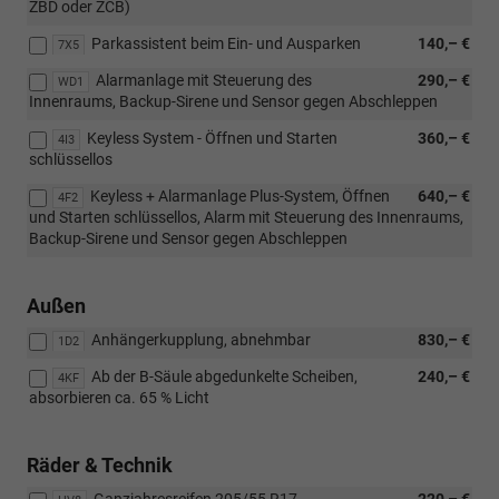
ZBD oder ZCB)
Parkassistent beim Ein- und Ausparken
140,– €
7X5
Alarmanlage mit Steuerung des
290,– €
WD1
Innenraums, Backup-Sirene und Sensor gegen Abschleppen
Keyless System - Öffnen und Starten
360,– €
4I3
schlüssellos
Keyless + Alarmanlage Plus-System, Öffnen
640,– €
4F2
und Starten schlüssellos, Alarm mit Steuerung des Innenraums,
Backup-Sirene und Sensor gegen Abschleppen
Außen
Anhängerkupplung, abnehmbar
830,– €
1D2
Ab der B-Säule abgedunkelte Scheiben,
240,– €
4KF
absorbieren ca. 65 % Licht
Räder & Technik
Ganzjahresreifen 205/55 R17
220,– €