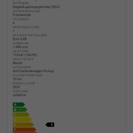
GETRIEBE
Doppelkupplungsgetriebe (DSG)
ANTRIEBSACHSE
Frontantrieb
ZYLINDER
4
PARTIKELFILTER
1
SCHADSTOFFKLASSE
Euro 6 EB
HUBRAUM
1.498 ccm
LEISTUNG
110 kW (150 PS)
KRAFTSTOFF
Benzin
KATEGORIE
SUV/Geländewagen/Pickup
KILOMETERSTAND
10 km
MODELLJAHR
2025
ZUSTAND
unfallfrei