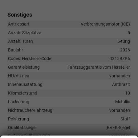
Sonstiges
Antriebsart
Verbrennungsmotor (ICE)
Anzahl Sitzplätze
5
Anzahl Türen
5-türig
Baujahr
2026
Codes: Hersteller-Code
D315BZP6
Garantieleistung
Fahrzeuggarantie vom Hersteller
HU/AU neu
vorhanden
Innenausstattung
Anthrazit
Kilometerstand
10
Lackierung
Metallic
Nichtraucher-Fahrzeug
vorhanden
Polsterung
Stoff
Qualitätssiegel
BVFK-Siegel
Rußpartikelfilter / SCR
vorhanden