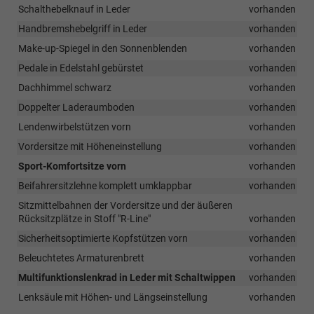
Schalthebelknauf in Leder
vorhanden
Handbremshebelgriff in Leder
vorhanden
Make-up-Spiegel in den Sonnenblenden
vorhanden
Pedale in Edelstahl gebürstet
vorhanden
Dachhimmel schwarz
vorhanden
Doppelter Laderaumboden
vorhanden
Lendenwirbelstützen vorn
vorhanden
Vordersitze mit Höheneinstellung
vorhanden
Sport-Komfortsitze vorn
vorhanden
Beifahrersitzlehne komplett umklappbar
vorhanden
Sitzmittelbahnen der Vordersitze und der äußeren
Rücksitzplätze in Stoff "R-Line"
vorhanden
Sicherheitsoptimierte Kopfstützen vorn
vorhanden
Beleuchtetes Armaturenbrett
vorhanden
Multifunktionslenkrad in Leder mit Schaltwippen
vorhanden
Lenksäule mit Höhen- und Längseinstellung
vorhanden