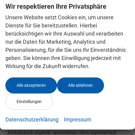
Wir respektieren Ihre Privatsphäre
Zustand
unfallfrei
Zustand, Aussehen
1, sehr gut
Unsere Website setzt Cookies ein, um unsere
Zustand, Beschaffenheit
Scheckheftgepflegt
Dienste für Sie bereitzustellen. Hierbei
Zustand, Fahrfähigkeit
fahrtauglich
berücksichtigen wir Ihre Auswahl und verarbeiten
nur die Daten für Marketing, Analytics und
Personalisierung, für die Sie uns Ihr Einverständnis
Serienausstattungen
geben. Sie können Ihre Einwilligung jederzeit mit
Pakete
Wirkung für die Zukunft widerrufen.
Raucherpaket
vorhanden
Licht- und Sichtpaket
Alle akzeptieren
Alle ablehnen
Innenspiegel automatisch abblendend,
Regensensor
vorhanden
Einstellungen
Innen
Datenschutzerklärung
Impressum
3 Kopfstützen hinten
vorhanden
Rücksitzbank ungeteilt, verschiebbar, Lehne asymmetrisch