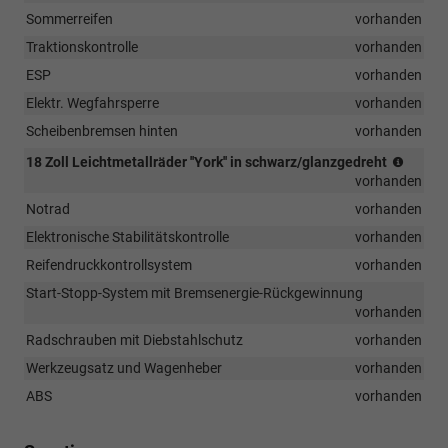
Sommerreifen
vorhanden
Traktionskontrolle
vorhanden
ESP
vorhanden
Elektr. Wegfahrsperre
vorhanden
Scheibenbremsen hinten
vorhanden
(Berei
18 Zoll Leichtmetallräder ''York'' in schwarz/glanzgedreht
215/4
vorhanden
R18)
Notrad
vorhanden
Elektronische Stabilitätskontrolle
vorhanden
Reifendruckkontrollsystem
vorhanden
Start-Stopp-System mit Bremsenergie-Rückgewinnung
vorhanden
Radschrauben mit Diebstahlschutz
vorhanden
Werkzeugsatz und Wagenheber
vorhanden
ABS
vorhanden