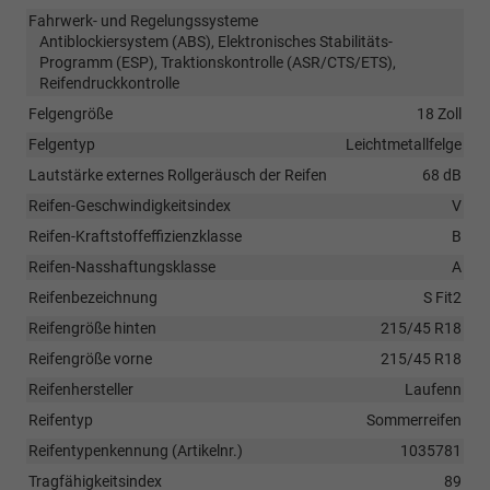
Fahrwerk- und Regelungssysteme
Antiblockiersystem (ABS), Elektronisches Stabilitäts-
Programm (ESP), Traktionskontrolle (ASR/CTS/ETS),
Reifendruckkontrolle
Felgengröße
18 Zoll
Felgentyp
Leichtmetallfelge
Lautstärke externes Rollgeräusch der Reifen
68 dB
Reifen-Geschwindigkeitsindex
V
Reifen-Kraftstoffeffizienzklasse
B
Reifen-Nasshaftungsklasse
A
Reifenbezeichnung
S Fit2
Reifengröße hinten
215/45 R18
Reifengröße vorne
215/45 R18
Reifenhersteller
Laufenn
Reifentyp
Sommerreifen
Reifentypenkennung (Artikelnr.)
1035781
Tragfähigkeitsindex
89