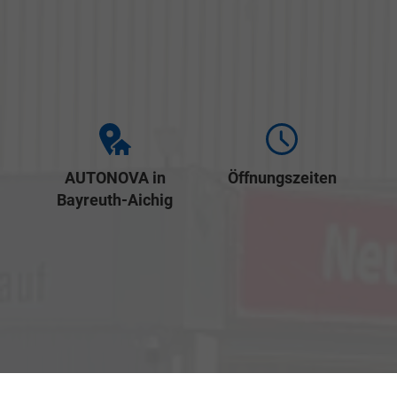
AUTONOVA in
Öffnungszeiten
Bayreuth-Aichig