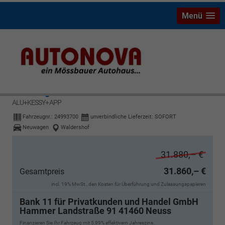
Menü
Volkswagen T-Cross
R-Line MATRIX+SHZ+KAMERA+ACC+18''
ALU+KESSY+APP
Fahrzeugnr.:
24993700
unverbindliche Lieferzeit: SOFORT
Neuwagen
Waldershof
31.880,– €
31.860,– €
Gesamtpreis
incl. 19% MwSt., den Kosten für Überführung und Zulassungspapieren
Bank 11 für Privatkunden und Handel GmbH
Hammer Landstraße 91 41460 Neuss
Finanzieren Sie Ihr Fahrzeug mit 5,99% effektivem Jahreszins.