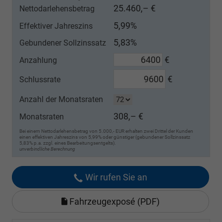
25.460,– €
Nettodarlehensbetrag
5,99%
Effektiver Jahreszins
5,83%
Gebundener Sollzinssatz
€
Anzahlung
€
Schlussrate
Anzahl der Monatsraten
308,– €
Monatsraten
Bei einem Nettodarlehensbetrag von 5.000,- EUR erhalten zwei Drittel der Kunden
einen effektiven Jahreszins von 5,99% oder günstiger (gebundener Sollzinssatz
5,83% p.a. zzgl. eines Bearbeitungsentgelts).
unverbindliche Berechnung
Wir rufen Sie an
Fahrzeugexposé (PDF)