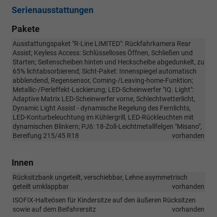
Serienausstattungen
Pakete
Ausstattungspaket "R-Line LIMITED": Rückfahrkamera Rear
Assist; Keyless Access: Schlüsselloses Öffnen, Schließen und
Starten; Seitenscheiben hinten und Heckscheibe abgedunkelt, zu
65% lichtabsorbierend; Sicht-Paket: Innenspiegel automatisch
abblendend, Regensensor, Coming-/Leaving-home-Funktion;
Metallic-/Perleffekt-Lackierung; LED-Scheinwerfer "IQ. Light":
Adaptive Matrix LED-Scheinwerfer vorne, Schlechtwetterlicht,
Dynamic Light Assist - dynamische Regelung des Fernlichts,
LED-Konturbeleuchtung im Kühlergrill, LED-Rückleuchten mit
dynamischen Blinkern; PJ6: 18-Zoll-Leichtmetallfelgen "Misano",
Bereifung 215/45 R18
vorhanden
Innen
Rücksitzbank ungeteilt, verschiebbar, Lehne asymmetrisch
geteilt umklappbar
vorhanden
ISOFIX-Halteösen für Kindersitze auf den äußeren Rücksitzen
sowie auf dem Beifahrersitz
vorhanden