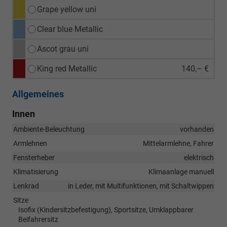
Grape yellow uni
Clear blue Metallic
Ascot grau uni
King red Metallic
140,– €
Allgemeines
Innen
Ambiente-Beleuchtung
vorhanden
Armlehnen
Mittelarmlehne, Fahrer
Fensterheber
elektrisch
Klimatisierung
Klimaanlage manuell
Lenkrad
in Leder, mit Multifunktionen, mit Schaltwippen
Sitze
Isofix (Kindersitzbefestigung), Sportsitze, Umklappbarer
Beifahrersitz