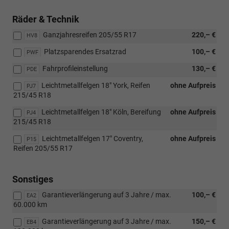
Räder & Technik
Ganzjahresreifen 205/55 R17
220,– €
HV8
Platzsparendes Ersatzrad
100,– €
PWF
Fahrprofileinstellung
130,– €
PDE
Leichtmetallfelgen 18" York, Reifen
ohne Aufpreis
PJ7
215/45 R18
Leichtmetallfelgen 18" Köln, Bereifung
ohne Aufpreis
PJ4
215/45 R18
Leichtmetallfelgen 17" Coventry,
ohne Aufpreis
P15
Reifen 205/55 R17
Sonstiges
Garantieverlängerung auf 3 Jahre / max.
100,– €
EA2
60.000 km
Garantieverlängerung auf 3 Jahre / max.
150,– €
EB4