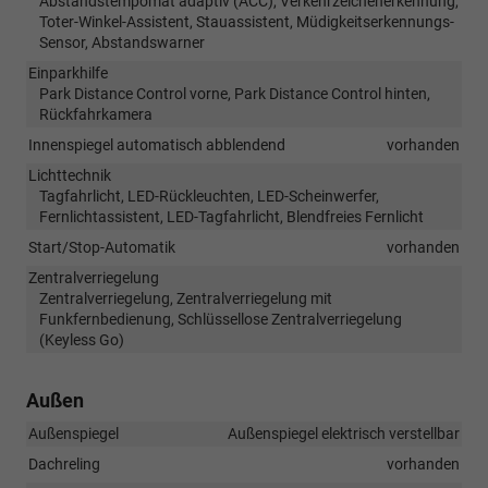
Abstandstempomat adaptiv (ACC), Verkehrzeichenerkennung,
Toter-Winkel-Assistent, Stauassistent, Müdigkeitserkennungs-
Sensor, Abstandswarner
Einparkhilfe
Park Distance Control vorne, Park Distance Control hinten,
Rückfahrkamera
Innenspiegel automatisch abblendend
vorhanden
Lichttechnik
Tagfahrlicht, LED-Rückleuchten, LED-Scheinwerfer,
Fernlichtassistent, LED-Tagfahrlicht, Blendfreies Fernlicht
Start/Stop-Automatik
vorhanden
Zentralverriegelung
Zentralverriegelung, Zentralverriegelung mit
Funkfernbedienung, Schlüssellose Zentralverriegelung
(Keyless Go)
Außen
Außenspiegel
Außenspiegel elektrisch verstellbar
Dachreling
vorhanden