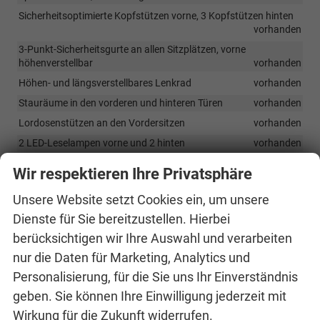
Sicherheitsoptimierte Kopfstützen vorne, 3 Kopfstützen hinten
vorhanden
3-Punkt-Sicherheitsgurte an allen Sitzplätzen, vorne
höhenverstellbar
vorhanden
Höhen- und längsverstellbares Lenkrad
vorhanden
Stauräume in den vorderen und hinteren Türen
vorhanden
Lordosenstützen an den Vordersitzen
vorhanden
2 LED-Leselampen vorne und 2 hinten
vorhanden
LED-Beleuchtung im Fußraum vorne
vorhanden
Wir respektieren Ihre Privatsphäre
Seitenschweller mit R-Logo vorne
vorhanden
Unsere Website setzt Cookies ein, um unsere
Pedalabdeckungen aus Edelstahl
vorhanden
Dienste für Sie bereitzustellen. Hierbei
berücksichtigen wir Ihre Auswahl und verarbeiten
Infotainment & Kommunikation
nur die Daten für Marketing, Analytics und
2 Lautsprecher vorne
vorhanden
Personalisierung, für die Sie uns Ihr Einverständnis
VW Connect
vorhanden
geben. Sie können Ihre Einwilligung jederzeit mit
eCall
vorhanden
Wirkung für die Zukunft widerrufen.