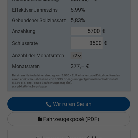
5,99%
Effektiver Jahreszins
5,83%
Gebundener Sollzinssatz
€
Anzahlung
€
Schlussrate
Anzahl der Monatsraten
277,– €
Monatsraten
Bei einem Nettodarlehensbetrag von 5.000,- EUR erhalten zwei Drittel der Kunden
einen effektiven Jahreszins von 5,99% oder günstiger (gebundener Sollzinssatz
5,83% p.a. zzgl. eines Bearbeitungsentgelts).
unverbindliche Berechnung
Wir rufen Sie an
Fahrzeugexposé (PDF)