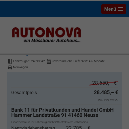
Menü
Volkswagen T-Cross
R-Line Limited
Fahrzeugnr.:
24993842
unverbindliche Lieferzeit: 4-6 Monate
Neuwagen
28.650,– €
28.485,– €
Gesamtpreis
incl. 19% MwSt.
Bank 11 für Privatkunden und Handel GmbH
Hammer Landstraße 91 41460 Neuss
Finanzieren Sie Ihr Fahrzeug mit 5,99% effektivem Jahreszins.
22.785,– €
Nettodarlehensbetrag