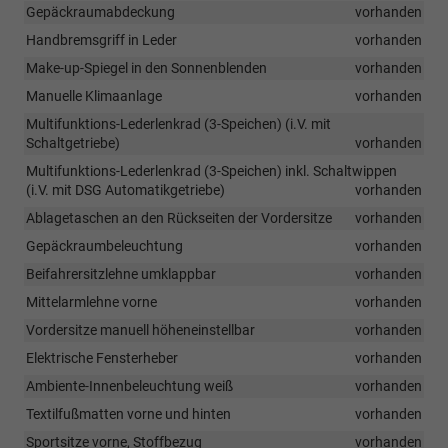
Gepäckraumabdeckung
vorhanden
Handbremsgriff in Leder
vorhanden
Make-up-Spiegel in den Sonnenblenden
vorhanden
Manuelle Klimaanlage
vorhanden
Multifunktions-Lederlenkrad (3-Speichen) (i.V. mit
Schaltgetriebe)
vorhanden
Multifunktions-Lederlenkrad (3-Speichen) inkl. Schaltwippen
(i.V. mit DSG Automatikgetriebe)
vorhanden
Ablagetaschen an den Rückseiten der Vordersitze
vorhanden
Gepäckraumbeleuchtung
vorhanden
Beifahrersitzlehne umklappbar
vorhanden
Mittelarmlehne vorne
vorhanden
Vordersitze manuell höheneinstellbar
vorhanden
Elektrische Fensterheber
vorhanden
Ambiente-Innenbeleuchtung weiß
vorhanden
Textilfußmatten vorne und hinten
vorhanden
Sportsitze vorne, Stoffbezug
vorhanden