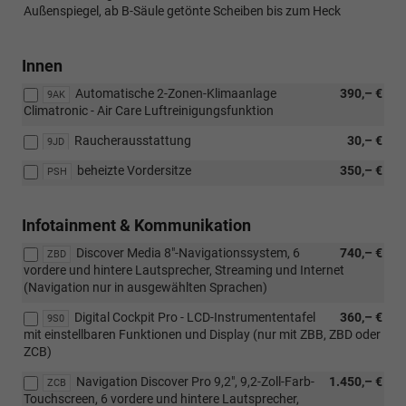
Außenspiegel, ab B-Säule getönte Scheiben bis zum Heck
Innen
Automatische 2-Zonen-Klimaanlage
390,– €
9AK
Climatronic - Air Care Luftreinigungsfunktion
Raucherausstattung
30,– €
9JD
beheizte Vordersitze
350,– €
PSH
Infotainment & Kommunikation
Discover Media 8"-Navigationssystem, 6
740,– €
ZBD
vordere und hintere Lautsprecher, Streaming und Internet
(Navigation nur in ausgewählten Sprachen)
Digital Cockpit Pro - LCD-Instrumententafel
360,– €
9S0
mit einstellbaren Funktionen und Display (nur mit ZBB, ZBD oder
ZCB)
Navigation Discover Pro 9,2", 9,2-Zoll-Farb-
1.450,– €
ZCB
Touchscreen, 6 vordere und hintere Lautsprecher,