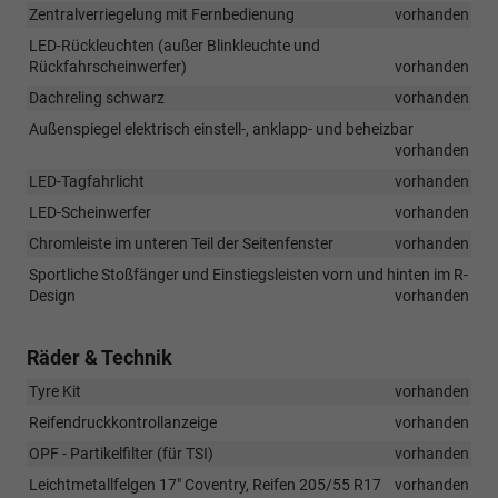
Zentralverriegelung mit Fernbedienung
vorhanden
LED-Rückleuchten (außer Blinkleuchte und
Rückfahrscheinwerfer)
vorhanden
Dachreling schwarz
vorhanden
Außenspiegel elektrisch einstell-, anklapp- und beheizbar
vorhanden
LED-Tagfahrlicht
vorhanden
LED-Scheinwerfer
vorhanden
Chromleiste im unteren Teil der Seitenfenster
vorhanden
Sportliche Stoßfänger und Einstiegsleisten vorn und hinten im R-
Design
vorhanden
Räder & Technik
Tyre Kit
vorhanden
Reifendruckkontrollanzeige
vorhanden
OPF - Partikelfilter (für TSI)
vorhanden
Leichtmetallfelgen 17" Coventry, Reifen 205/55 R17
vorhanden