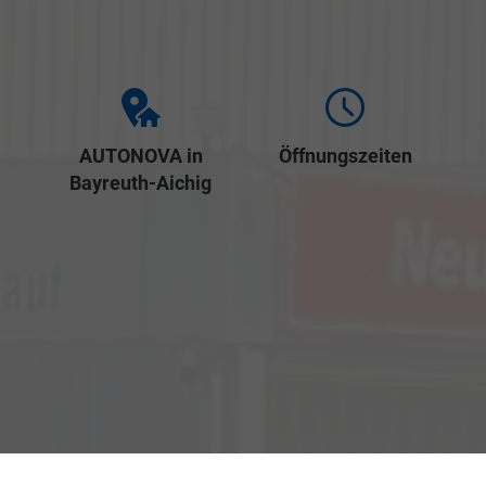
AUTONOVA in
Öffnungszeiten
Bayreuth-Aichig