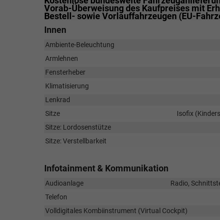
Kostenlose bundesweite Fahrzeuganlieferung
Vorab-Überweisung des Kaufpreises mit Erha
Bestell- sowie Vorlauffahrzeugen (EU-Fahr
Innen
Ambiente-Beleuchtung
Armlehnen
Fensterheber
Klimatisierung
Lenkrad
Sitze
Isofix (Kinder
Sitze: Lordosenstütze
Sitze: Verstellbarkeit
Infotainment & Kommunikation
Audioanlage
Radio, Schnittst
Telefon
Volldigitales Kombiinstrument (Virtual Cockpit)