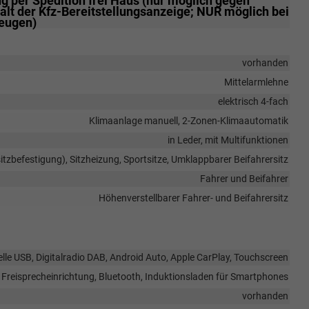
 per Spedition frei Haus (nur möglich gegen
lt der Kfz-Bereitstellungsanzeige; NUR möglich bei
zeugen)
vorhanden
Mittelarmlehne
elektrisch 4-fach
Klimaanlage manuell, 2-Zonen-Klimaautomatik
in Leder, mit Multifunktionen
sitzbefestigung), Sitzheizung, Sportsitze, Umklappbarer Beifahrersitz
Fahrer und Beifahrer
Höhenverstellbarer Fahrer- und Beifahrersitz
elle USB, Digitalradio DAB, Android Auto, Apple CarPlay, Touchscreen
Freisprecheinrichtung, Bluetooth, Induktionsladen für Smartphones
vorhanden