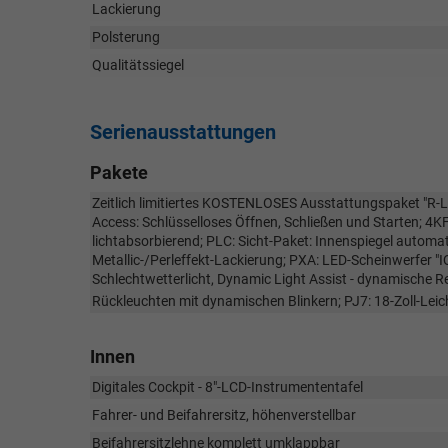
Lackierung
Polsterung
Qualitätssiegel
Serienausstattungen
Pakete
Zeitlich limitiertes KOSTENLOSES Ausstattungspaket "R-L
Access: Schlüsselloses Öffnen, Schließen und Starten; 4K
lichtabsorbierend; PLC: Sicht-Paket: Innenspiegel auto
Metallic-/Perleffekt-Lackierung; PXA: LED-Scheinwerfer "I
Schlechtwetterlicht, Dynamic Light Assist - dynamische R
Rückleuchten mit dynamischen Blinkern; PJ7: 18-Zoll-Leic
Innen
Digitales Cockpit - 8"-LCD-Instrumententafel
Fahrer- und Beifahrersitz, höhenverstellbar
Beifahrersitzlehne komplett umklappbar