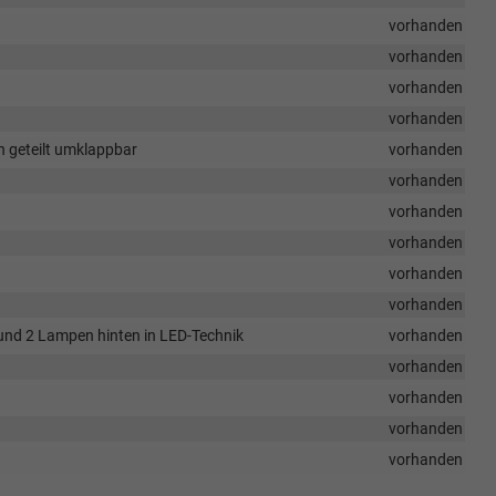
VW
T-
vorhanden
Cross
vorhanden
„R-
Line
vorhanden
Limited“
vorhanden
wurden
h geteilt umklappbar
die
vorhanden
18-
vorhanden
Zoll-
vorhanden
Leichtmetallfelgen
geändert.
vorhanden
Ab
vorhanden
sofort
umfasst
vorhanden
diese
und 2 Lampen hinten in LED-Technik
vorhanden
Ausstattung
die
vorhanden
18-
vorhanden
Zoll-
Leichtmetallfelgen
vorhanden
„York“
vorhanden
anstelle
der