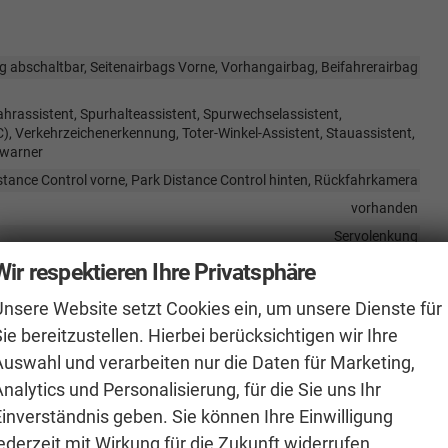
ag abschaltbar, Seitenairbags Vorne, Vorhangairbag, Beifahrerairbag
hrassistent, Spurhalteassistent, Spurwechselassistent,
Verkehrzeichenerkennung, Toter-Winkel-Assistent, Stauassistent,
swarner
stance Control vorne, Park Distance Control hinten, Rückfahrkamera
vorhanden
Servolenkung
LED-Scheinwerfer, Fernlichtassistent
Wir respektieren Ihre Privatsphäre
Pannenkit
Unsere Website setzt Cookies ein, um unsere Dienste für
vorhanden
ie bereitzustellen. Hierbei berücksichtigen wir Ihre
t Funkfernbedienung, Schlüssellose Zentralverriegelung (Keyless Go)
Auswahl und verarbeiten nur die Daten für Marketing,
nalytics und Personalisierung, für die Sie uns Ihr
Einverständnis geben. Sie können Ihre Einwilligung
Abnehmbar
ederzeit mit Wirkung für die Zukunft widerrufen.