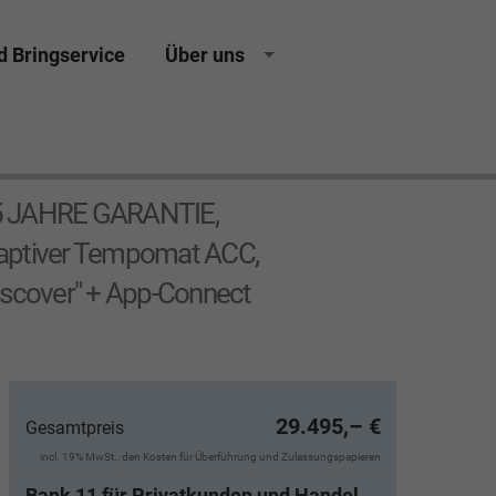
d Bringservice
Über uns
, 5 JAHRE GARANTIE,
ptiver Tempomat ACC,
iscover" + App-Connect
29.495,– €
Gesamtpreis
incl. 19% MwSt., den Kosten für Überführung und Zulassungspapieren
Bank 11 für Privatkunden und Handel