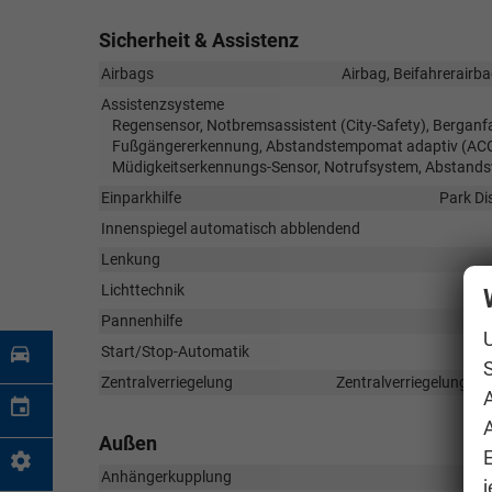
Sicherheit & Assistenz
Airbags
Airbag, Beifahrerairb
Assistenzsysteme
Regensensor, Notbremsassistent (City-Safety), Berganfa
Fußgängererkennung, Abstandstempomat adaptiv (ACC), 
Müdigkeitserkennungs-Sensor, Notrufsystem, Abstand
Einparkhilfe
Park Di
Innenspiegel automatisch abblendend
Lenkung
Lichttechnik
Pannenhilfe
Start/Stop-Automatik
S
Zentralverriegelung
Zentralverriegelung mi
A
Außen
Anhängerkupplung
j