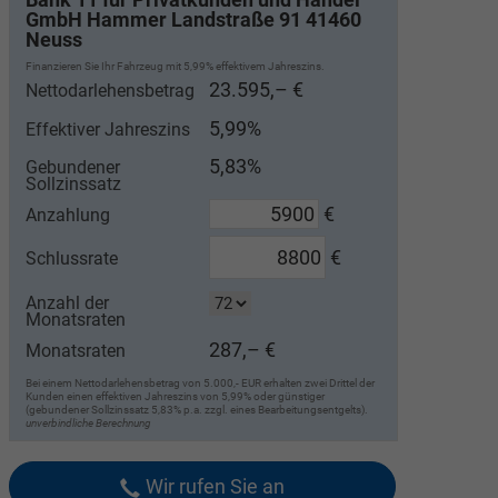
GmbH Hammer Landstraße 91 41460
Neuss
Finanzieren Sie Ihr Fahrzeug mit 5,99% effektivem Jahreszins.
23.595,– €
Nettodarlehensbetrag
5,99%
Effektiver Jahreszins
5,83%
Gebundener
Sollzinssatz
€
Anzahlung
€
Schlussrate
Anzahl der
Monatsraten
287,– €
Monatsraten
Bei einem Nettodarlehensbetrag von 5.000,- EUR erhalten zwei Drittel der
Kunden einen effektiven Jahreszins von 5,99% oder günstiger
(gebundener Sollzinssatz 5,83% p.a. zzgl. eines Bearbeitungsentgelts).
unverbindliche Berechnung
Wir rufen Sie an