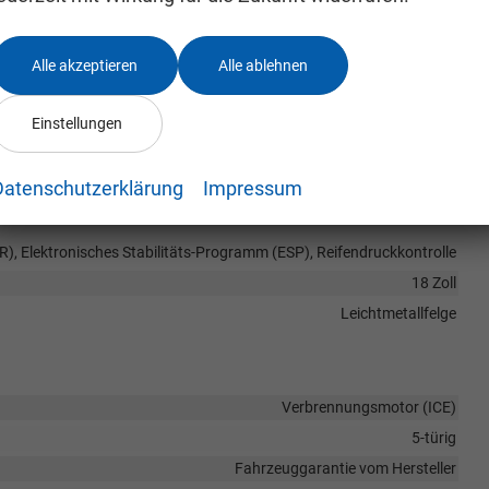
lappbar, Außenspiegel beheizbar, Außenspiegel elektrisch verstellbar
vorhanden
Alle akzeptieren
Alle ablehnen
Sport-Paket
Privacy Glass (Heckscheibe und hintere Seitenscheiben abgedunkelt)
Einstellungen
Datenschutzerklärung
Impressum
Frontantrieb
R), Elektronisches Stabilitäts-Programm (ESP), Reifendruckkontrolle
18 Zoll
Leichtmetallfelge
Verbrennungsmotor (ICE)
5-türig
Fahrzeuggarantie vom Hersteller