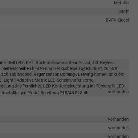
Metallic
Stoff
BVFK-Siegel
ine LIMITED": KA1: Rückfahrkamera Rear Assist; 4I3: Keyless
F: Seitenscheiben hinten und Heckscheibe abgedunkelt, zu 65%
matisch abblendend, Regensensor, Coming-/Leaving-home-Funktion;
Q. Light": Adaptive Matrix LED-Scheinwerfer vorne,
egelung des Fernlichts, LED-Konturbeleuchtung im Kühlergrill, LED-
Wichtiger
vorhanden
htmetallfelgen "York", Bereifung 215/45 R18
Hinweis
zur
Ausstattung
„R-
vorhanden
Line
Limited“:
vorhanden
Beim
vorhanden