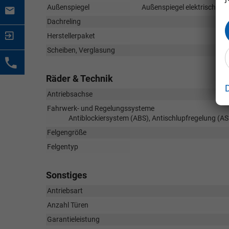
Außenspiegel
Außenspiegel elektrisch ank
Dachreling
Herstellerpaket
Scheiben, Verglasung
Räder & Technik
Antriebsachse
Fahrwerk- und Regelungssysteme
Antiblockiersystem (ABS), Antischlupfregelung (AS
Felgengröße
Felgentyp
Sonstiges
Antriebsart
Anzahl Türen
Garantieleistung