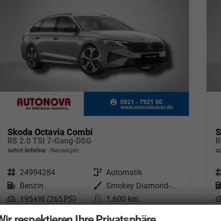
Skoda Octavia Combi
S
RS 2.0 TSI 7-Gang-DSG
R
sofort lieferbar
Neuwagen
so
Fahrzeugnr.
24994284
Getriebe
Automatik
F
Kraftstoff
Benzin
Außenfarbe
Smokey Diamond-Silber Metallic
Leistung
195 kW (265 PS)
Kilometerstand
1.600 km
L
30.03.2026
Wir respektieren Ihre Privatsphäre