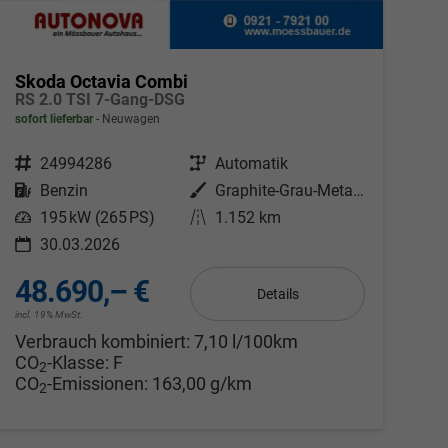
Skoda Octavia Combi
RS 2.0 TSI 7-Gang-DSG
sofort lieferbar
Neuwagen
Fahrzeugnr.
24994286
Getriebe
Automatik
Kraftstoff
Benzin
Außenfarbe
Graphite-Grau-Metallic
Leistung
195 kW (265 PS)
Kilometerstand
1.152 km
30.03.2026
48.690,– €
Details
incl. 19% MwSt.
Verbrauch kombiniert:
7,10 l/100km
CO
-Klasse:
F
2
CO
-Emissionen:
163,00 g/km
2