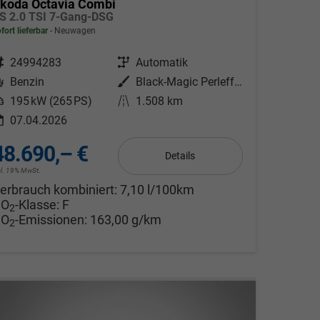
koda Octavia Combi
S 2.0 TSI 7-Gang-DSG
fort lieferbar
Neuwagen
ahrzeugnr.
24994283
Getriebe
Automatik
Kraftstoff
Benzin
Außenfarbe
Black-Magic Perleffekt
eistung
195 kW (265 PS)
Kilometerstand
1.508 km
07.04.2026
48.690,– €
Details
cl. 19% MwSt.
erbrauch kombiniert:
7,10 l/100km
CO
-Klasse:
F
2
CO
-Emissionen:
163,00 g/km
2