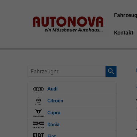
Fahrzeu
Kontakt
Skoda Octavia Bayreuth Nützel Mössbauer Autonova B
Marktredwitz Tirschenreuth Hof
Fahrzeugnr.
Audi
Citroën
Cupra
Dacia
Fiat