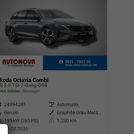
koda Octavia Combi
S 2.0 TSI 7-Gang-DSG
fort lieferbar
Neuwagen
ahrzeugnr.
24994285
Getriebe
Automatik
Kraftstoff
Benzin
Außenfarbe
Graphite-Grau-Metallic
eistung
195 kW (265 PS)
Kilometerstand
1.230 km
31.03.2026