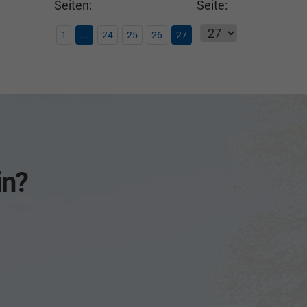
Seiten:
Seite:
1
...
24
25
26
27
in?