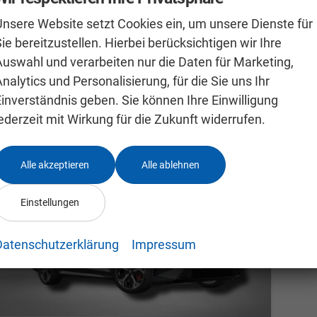
48.690,– €
Unsere Website setzt Cookies ein, um unsere Dienste für
Details
incl. 19% MwSt.
in
ie bereitzustellen. Hierbei berücksichtigen wir Ihre
Verbrauch kombiniert:
7,10 l/100km
V
Auswahl und verarbeiten nur die Daten für Marketing,
CO
-Klasse:
F
2
nalytics und Personalisierung, für die Sie uns Ihr
CO
-Emissionen:
163,00 g/km
2
Einverständnis geben. Sie können Ihre Einwilligung
ederzeit mit Wirkung für die Zukunft widerrufen.
Alle akzeptieren
Alle ablehnen
Einstellungen
Datenschutzerklärung
Impressum