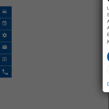
S
A
j