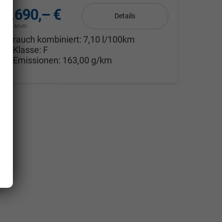
48.690,– €
Details
cl. 19% MwSt.
erbrauch kombiniert:
7,10 l/100km
CO
-Klasse:
F
2
CO
-Emissionen:
163,00 g/km
2