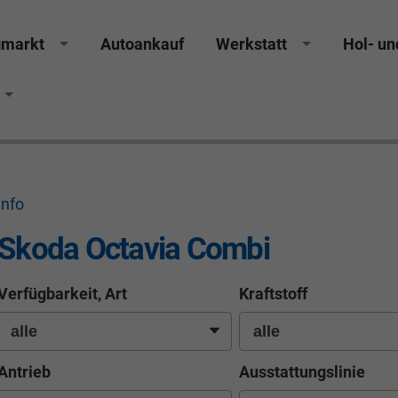
gmarkt
Autoankauf
Werkstatt
Hol- un
rucker Räthel MGS Autohaus günstig Finanzierung Lea
info
Skoda Octavia Combi
Verfügbarkeit, Art
Kraftstoff
Antrieb
Ausstattungslinie