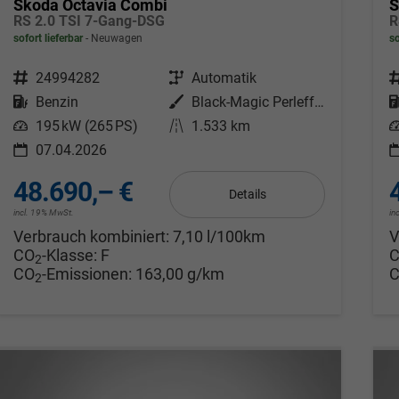
Skoda Octavia Combi
S
RS 2.0 TSI 7-Gang-DSG
R
sofort lieferbar
Neuwagen
so
Fahrzeugnr.
24994282
Getriebe
Automatik
F
Kraftstoff
Benzin
Außenfarbe
Black-Magic Perleffekt
Leistung
195 kW (265 PS)
Kilometerstand
1.533 km
L
07.04.2026
48.690,– €
Details
incl. 19% MwSt.
in
Verbrauch kombiniert:
7,10 l/100km
V
CO
-Klasse:
F
2
CO
-Emissionen:
163,00 g/km
2