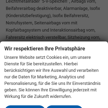
Leichtmetallräder ''5-V-Speichen'' , Airbags vorn,
Beifahrerairbag deaktivierbar, Alarmanlage, Isofix
(Kindersitzbefestigung), Isofix Beifahrersitz,
Notrufsystem, Seitenairbags vorn mit
Kopfairbagsystem und Interaktionsairbag vorn,
Fahrersitz elektrisch verstellbar, Sitzheizung vorn,
UmklappbareRücksitzlehne, Werksgarantie 2
Wir respektieren Ihre Privatsphäre
Jahre, Adaptive Geschwindigkeitsregelung ohne
Unsere Website setzt Cookies ein, um unsere
Begrenzer, Audi Virtual Cockpit, Audi pre sense
Dienste für Sie bereitzustellen. Hierbei
front, Aufmerksamkeits- und
berücksichtigen wir Ihre Auswahl und verarbeiten
Müdigkeitsüberwachung, Ausweichassistent und
nur die Daten für Marketing, Analytics und
Abbiegeassistent, Einparkhilfe hinten,
Personalisierung, für die Sie uns Ihr Einverständnis
Fernlichtassistent, Geschwindigkeitsbegrenzer,
geben. Sie können Ihre Einwilligung jederzeit mit
Parkassistent plus mit Einparkhilfe mit
Wirkung für die Zukunft widerrufen.
Umgebungsanzeige, Querverkehrswarnung,