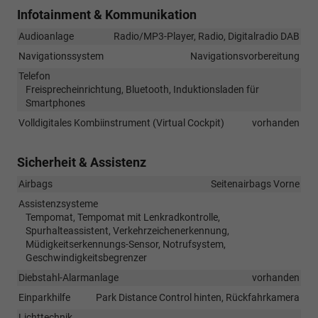
Infotainment & Kommunikation
Audioanlage
Radio/MP3-Player, Radio, Digitalradio DAB
Navigationssystem
Navigationsvorbereitung
Telefon
Freisprecheinrichtung, Bluetooth, Induktionsladen für
Smartphones
Volldigitales Kombiinstrument (Virtual Cockpit)
vorhanden
Sicherheit & Assistenz
Airbags
Seitenairbags Vorne
Assistenzsysteme
Tempomat, Tempomat mit Lenkradkontrolle,
Spurhalteassistent, Verkehrzeichenerkennung,
Müdigkeitserkennungs-Sensor, Notrufsystem,
Geschwindigkeitsbegrenzer
Diebstahl-Alarmanlage
vorhanden
Einparkhilfe
Park Distance Control hinten, Rückfahrkamera
Lichttechnik