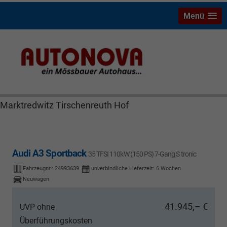
Menü
Audi A3 Bayreuth Nützel Mössbauer Autonova Brucker
Räthel MGS Autohaus günstig Finanzierung Leasing
Neuwagen Gebrauchtwagen Jahreswagen
Marktredwitz Tirschenreuth Hof
Audi A3 Sportback
35 TFSI 110kW (150 PS) 7-Gang S tronic
Fahrzeugnr.:
24993639
unverbindliche Lieferzeit:
6 Wochen
Neuwagen
41.945,– €
UVP ohne
Überführungskosten