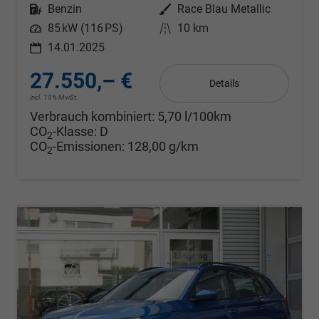
Kraftstoff
Benzin
Außenfarbe
Race Blau Metallic
Leistung
85 kW (116 PS)
Kilometerstand
10 km
14.01.2025
27.550,– €
Details
incl. 19% MwSt.
Verbrauch kombiniert:
5,70 l/100km
CO
-Klasse:
D
2
CO
-Emissionen:
128,00 g/km
2