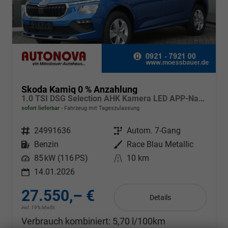
Skoda Kamiq 0 % Anzahlung
1.0 TSI DSG Selection AHK Kamera LED APP-Navi Sitzheizung
sofort lieferbar
Fahrzeug mit Tageszulassung
Fahrzeugnr.
24991636
Getriebe
Autom. 7-Gang
Kraftstoff
Benzin
Außenfarbe
Race Blau Metallic
Leistung
85 kW (116 PS)
Kilometerstand
10 km
14.01.2026
27.550,– €
Details
incl. 19% MwSt.
Verbrauch kombiniert:
5,70 l/100km