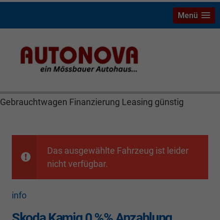
Menü
Skoda Kamiq Mössbauer Autonova Bayreuth Brucker
MGS Räthel Marktredwitz Wiesau Wunsiedel Hof
Weiden Kulmbach Autohaus Neuwagen
Gebrauchtwagen Finanzierung Leasing günstig
Das ausgewählte Fahrzeug ist leider
nicht verfügbar.
info
Skoda Kamiq 0 %% Anzahlung