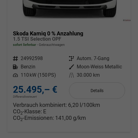
Skoda Kamiq 0 % Anzahlung
1.5 TSI Selection OPF
sofort lieferbar
Gebrauchtwagen
Fahrzeugnr.
24992598
Getriebe
Autom. 7-Gang
Kraftstoff
Benzin
Außenfarbe
Moon-Weiss Metallic
Leistung
110 kW (150 PS)
Kilometerstand
30.000 km
25.495,– €
Details
Differenzbesteuert
Verbrauch kombiniert:
6,20 l/100km
CO
-Klasse:
E
2
CO
-Emissionen:
141,00 g/km
2