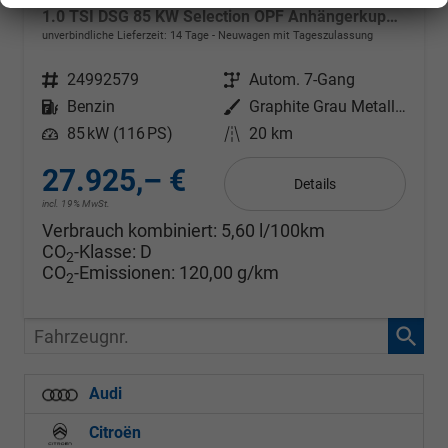
1.0 TSI DSG 85 KW Selection OPF Anhängerkupplung + Winter Paket Plus
unverbindliche Lieferzeit:
14 Tage
Neuwagen mit Tageszulassung
Fahrzeugnr.
24992579
Getriebe
Autom. 7-Gang
Kraftstoff
Benzin
Außenfarbe
Graphite Grau Metallic
Leistung
85 kW (116 PS)
Kilometerstand
20 km
27.925,– €
Details
incl. 19% MwSt.
Verbrauch kombiniert:
5,60 l/100km
CO
-Klasse:
D
2
CO
-Emissionen:
120,00 g/km
2
Fahrzeugnr.
Audi
Citroën