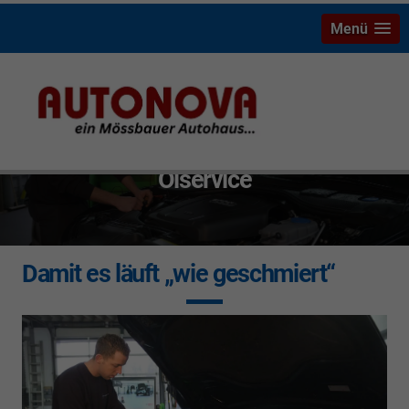
Menü
Ölservice
Damit es läuft „wie geschmiert“